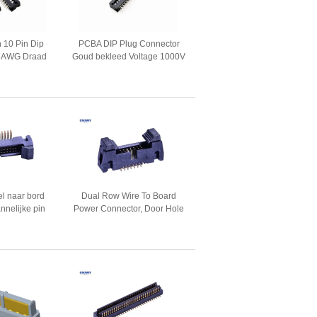
 10 Pin Dip
PCBA DIP Plug Connector
28AWG Draad
Goud bekleed Voltage 1000V
ansmissie
weerstaan Messing
contactmateriaal
l naar bord
Dual Row Wire To Board
nnelijke pin
Power Connector, Door Hole
oard connector
Pcb Terminal Connector