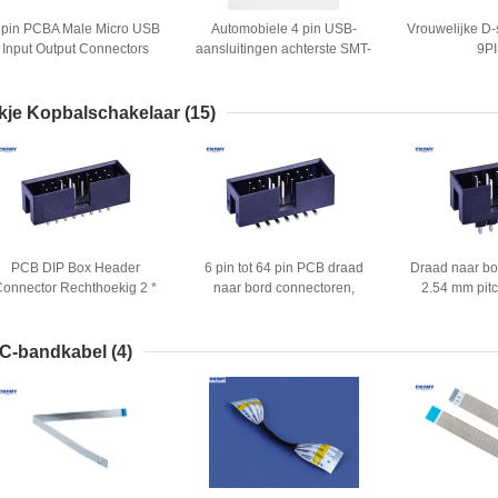
 pin PCBA Male Micro USB
Automobiele 4 pin USB-
Vrouwelijke D
Input Output Connectors
aansluitingen achterste SMT-
9P
Plastic 100V
type
Spanningsweerstand
kje Kopbalschakelaar
(15)
PCB DIP Box Header
6 pin tot 64 pin PCB draad
Draad naar bo
Connector Rechthoekig 2 *
naar bord connectoren,
2.54 mm pitc
12 Pin Isolatieweerstand
oppervlakte montage / SMT
circuit bo
kabel naar bord connector
connec
C-bandkabel
(4)