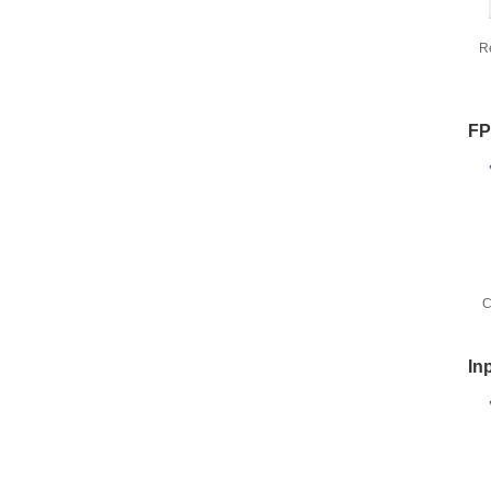
R
FP
C
M
In