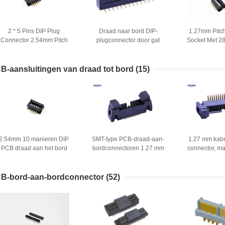
2 * 5 Pins DIP Plug
Draad naar bord DIP-
1.27mm Pitch
Connector 2.54mm Pitch
plugconnector door gat
Socket Met 
ouble Row PBT Materiaal
montage type
Signal Tr
Isolatieweerstand
stroomclassificatie 3AMP
B-aansluitingen van draad tot bord
(15)
2.54mm 10 manieren DIP
SMT-type PCB-draad-aan-
1.27 mm kabe
PCB draad aan het bord
bordconnectoren 1.27 mm
connector, ma
connectoren recht door het
Ejector Header 1.5 AMP
print circuit b
gat
B-bord-aan-bordconnector
(52)