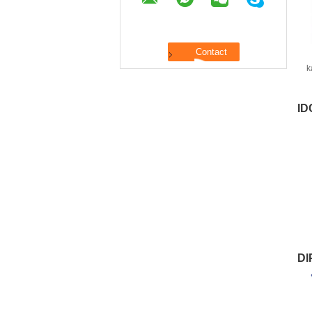
k
D
ID
DI