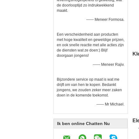
leveringsmogelijkheid is geweldig, wat
de doorlooptijd zo indrukwekkend
maakt.
—— Meneer Formosa.
Een verscheidenheid aan producten
met hoge kwaliteit en geweldige prijzen,
en ook snelle reactie met alle acties zijn
de diensten wat ze doen:) Blijf
Kl
doorgaan jongens!
—— Meneer Rajiv.
Bijzondere service op maat is wat me
drijft om van hen te kopen. Bedankt
jongens, we zouden zeker meer zaken
doen in de komende toekomst.
—— Mr Michael.
El
Ik ben online Chatten Nu