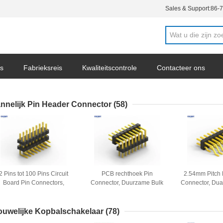
Sales & Support:
86-
s
Fabrieksreis
Kwaliteitscontrole
Contacteer ons
ws
nnelijk Pin Header Connector
(58)
2 Pins tot 100 Pins Circuit
PCB rechthoek Pin
2.54mm Pitch 
Board Pin Connectors,
Connector, Duurzame Bulk
Connector, Dua
ubbel Plastic 2,54 mm Pin
20 Pin Header Connector
Jumper Pi
Connector
ouwelijke Kopbalschakelaar
(78)