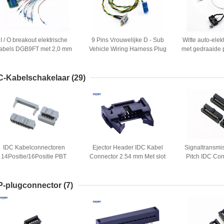
I / O breakout elektrische
9 Pins Vrouwelijke D - Sub
Witte auto-elek
abels DGB9FT met 2,0 mm
Vehicle Wiring Harness Plug
met gedraaide 
uPont diverse kleur draad
In Terminal Block Kleurrijke
miniatuurs
draad
C-Kabelschakelaar
(29)
IDC Kabelconnectoren
Ejector Header IDC Kabel
Signaltransmi
14Positie/16Positie PBT
Connector 2.54 mm Met slot
Pitch IDC Con
Isolatie-equivalent Hirose
Goud Flash 2.0 AMP huidige
Row IDC Draa
merk
rating
P-plugconnector
(7)