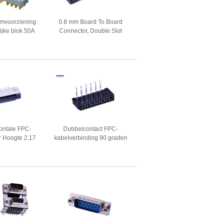
omvoorziening
0.8 mm Board To Board
ijke blok 50A
Connector, Double Slot
e pinnen
Printed Circuit Board
kbaar
Connector
ontale FPC-
Dubbelcontact FPC-
r Hoogte 2,17
kabelverbinding 90 graden
t nominale
Zwart metaal Bronzen
ng 50V
materiaal