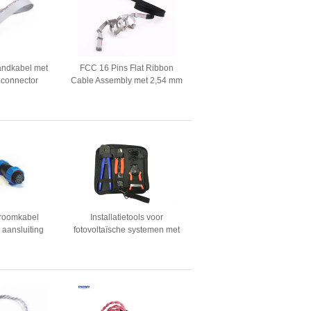
bandkabel met
FCC 16 Pins Flat Ribbon
hconnector
Cable Assembly met 2,54 mm
IDC Socket RoHs materiaal
troomkabel
Installatietools voor
 aansluiting
fotovoltaïsche systemen met
nnelijke
een laag waterlek
egtuig stekker