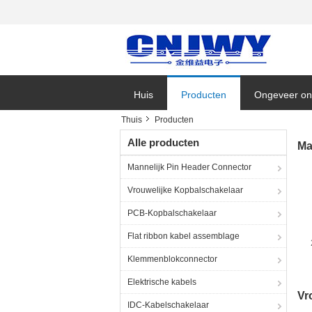
Huis
Producten
Ongeveer on
Thuis
Producten
Bedrijfsnieu
Alle producten
Ma
Mannelijk Pin Header Connector
Vrouwelijke Kopbalschakelaar
PCB-Kopbalschakelaar
Flat ribbon kabel assemblage
Klemmenblokconnector
D
Elektrische kabels
Vr
IDC-Kabelschakelaar