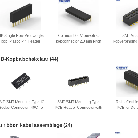
IP Single Row Vrouwelijke
8 pinnen 90° Vrouwelijke
SMT Vrou
kop, Plastic Pin Header
kopconnector 2.0 mm Pitch
kopverbinding
Connector Vrouwelijke
Current Rating 2.0 AMP
dubbele rij v
Hoogte 4.0mm
appar
B-Kopbalschakelaar
(44)
MD/SMT Mounting Type IC
SMD/SMT Mounting Type
RoHs Certifi
Socket Connector -40C To
PCB Header Connector with
PCB for Dur
105C Operation for
SGS Certification and 500V
Termin
Temperature Applications
AC/DC Withstand Voltage
at ribbon kabel assemblage
(24)