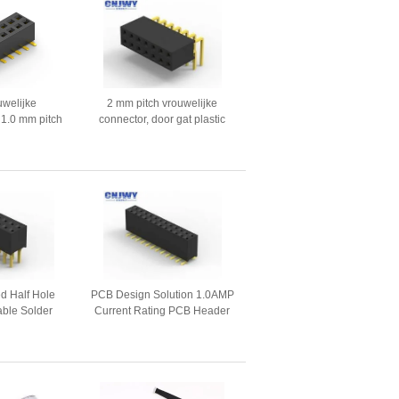
welijke
2 mm pitch vrouwelijke
 1.0 mm pitch
connector, door gat plastic
oor medische
rechthoek vrouwelijke kop
atuur
ed Half Hole
PCB Design Solution 1.0AMP
able Solder
Current Rating PCB Header
ation
Connector with Solder
Termination and RoHs
Certification