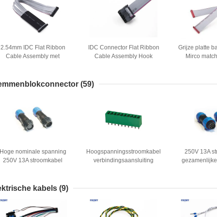
2.54mm IDC Flat Ribbon
IDC Connector Flat Ribbon
Grijze platte 
Cable Assembly met
Cable Assembly Hook
Mirco matc
thermische krimpbuis
Rechthoekige Verschillende
aangepaste lengte
lengte
emmenblokconnector
(59)
Hoge nominale spanning
Hoogspanningsstroomkabel
250V 13A s
250V 13A stroomkabel
verbindingsaansluiting
gezamenlijke
gezamenlijke aansluiting
GM1311 terminalblok
GM1311 ma
GM1311 mannelijke
aansluiting
Vrouwelijke vli
vrouwelijke stopcontact
ektrische kabels
(9)