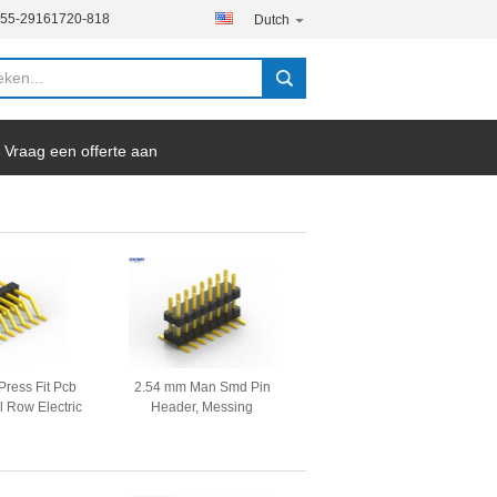
755-29161720-818
Dutch
Vraag een offerte aan
Press Fit Pcb
2.54 mm Man Smd Pin
l Row Electric
Header, Messing
n Header
contactmateriaal Connector
Pin Header