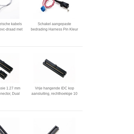
trische kabels
Schakel aangepaste
pvc-draad met
bedrading Harness Pin Kleur
chakelaar
Einde Met Draad Pin
Terminal Duurzaam
ssie 1.27 mm
Vrije hangende IDC kop
nector, Dual
aansluiting, rechthoekige 10
dconnectors
pin IDC vrouwelijke
aansluiting