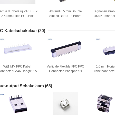
echte dubbele rij PA6T 38P
Afstand 0,5 mm Double
Signal en stro
2.54mm Pitch PCB Box
Slotted Board To Board
4S4P - mannel
Header
Connector Mannelijk
aangepast
onderdeel met CAP UL-
beschi
certificaat
C-Kabelschakelaar
(20)
Wit1 MM FPC Kabel
Verticale Flexible FFC FPC
1.0 mm Horiz
onnector PA46 Hoogte 5,5
Connector, Phosphorus
kabelconnecto
M hoge isolatieweerstand
Bronze 0,5 mm Fpc
mm Met slo
Connector
spanni
put-output Schakelaars
(68)