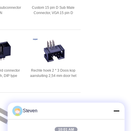
-subconnector
Custom 15 pin D Sub Male
IN
Connector, VGA 15 pin D
Type Connector Fosfor
Bronze
rd connector
Rechte hoek 2 * 3 Doos kop
h, DIP type
aansluiting 2,54 mm door het
ard draad
gat Voltage 500V weerstaan
toren
Steven
10:01 AM