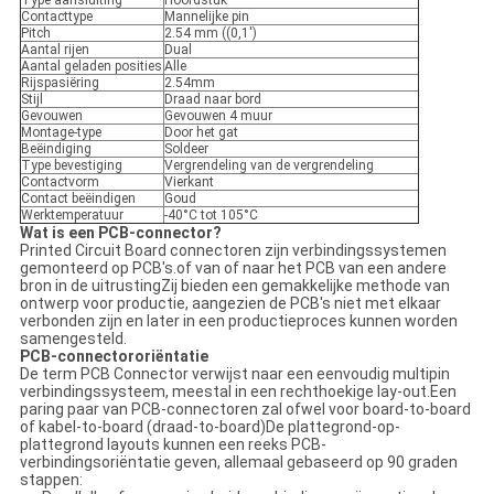
Type aansluiting
Hoofdstuk
Contacttype
Mannelijke pin
Pitch
2.54 mm ((0,1')
Aantal rijen
Dual
Aantal geladen posities
Alle
Rijspasiëring
2.54mm
Stijl
Draad naar bord
Gevouwen
Gevouwen 4 muur
Montage-type
Door het gat
Beëindiging
Soldeer
Type bevestiging
Vergrendeling van de vergrendeling
Contactvorm
Vierkant
Contact beëindigen
Goud
Werktemperatuur
-40°C tot 105°C
Wat is een PCB-connector?
Printed Circuit Board connectoren zijn verbindingssystemen
gemonteerd op PCB's.of van of naar het PCB van een andere
bron in de uitrustingZij bieden een gemakkelijke methode van
ontwerp voor productie, aangezien de PCB's niet met elkaar
verbonden zijn en later in een productieproces kunnen worden
samengesteld.
PCB-connectororiëntatie
De term PCB Connector verwijst naar een eenvoudig multipin
verbindingssysteem, meestal in een rechthoekige lay-out.Een
paring paar van PCB-connectoren zal ofwel voor board-to-board
of kabel-to-board (draad-to-board)De plattegrond-op-
plattegrond layouts kunnen een reeks PCB-
verbindingsoriëntatie geven, allemaal gebaseerd op 90 graden
stappen: