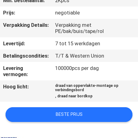
Min. bestelaantal:
2Kpcs
CONTACTEER
ONS
Prijs:
negotiable
Verpakking Details:
Verpakking met
PE/bak/buis/tape/rol
VERZOEK
OM EEN
Levertijd:
7 tot 15 werkdagen
CITAAT
Betalingscondities:
T/T & Western Union
Levering
100000pcs per dag
COMPANY
vermogen:
NEWS
Hoog licht:
draad van oppervlakte-montage op
verbindingsbord
,
draad naar bordkop
SITEMAP
BESTE PRIJS
PRIVACY
POLICY