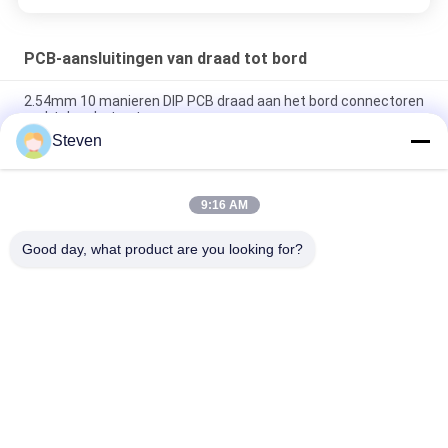
PCB-aansluitingen van draad tot bord
2.54mm 10 manieren DIP PCB draad aan het bord connectoren
recht door het gat
Steven
SMT-type PCB-draad-aan-bordconnectoren 1.27 mm Ejector
Header 1.5 AMP
9:16 AM
1.27 mm kabel naar bord connector, mannelijke pin print circuit
board connector
Good day, what product are you looking for?
populaire categorieën
Alle
Mannelijk Pin 
Vrouwelijke 
Header Connector
Kopbalschakelaar
PCB-
Flat Ribbon Kabel 
Kopbalschakelaar
Assemblage