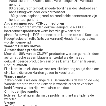
Parallelle of mezzanine beide verbindingen zijn verticaal
gericht;
90 graden, rechte hoek, moederbord naar dochterbord één
aansluiting verticaal, één horizontaal;
180 graden, coplanar, rand-op-rand beide connectoren zijn
horizontaal gericht.
Andere namen voor PCB-connectoren
PCB-connectoren worden ook wel aangeduid als PCB-
interconnectproducten.want het zijn gewoon rijen
pinnen.Vrouwelijke PCB-connectoren kunnen ook wel Sockets,
Receptacles of zelfs (iets verwarrend) Header Receptacles
worden genoemd.
Waarom CNJWY kiezen
Automatische productie
Meer dan 80% van de CNJWY-producten worden gemaakt door
automatische assemblagelijnen.zodat we de meest
gekwalificeerde producten aan onze klanten kunnen leveren.
Op tijd leveren
Elke klant is uniek, dus we moeten elke levering op tijd doen om
elke kans die onze klanten geven te koesteren.
Waarde maken
Zaken doen is als een lange reis. De waarde is de kijk op de weg.
Waarde creëren voor de klanten is waarde creëren voor het
bedrijf, want wederzijds win-win is ons doel.
Onmiddellijke reactie
Iedereen komt nu en dan in de problemen, net als tijdens de
werktijd.
Vragen: