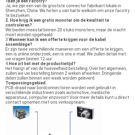
1Ben je een Facotry?
Ja, we zijn een van de grootste connector fabrikant lokale in
Shenzhen, China. We heten u van harte welkom om onze facotry
te bezoeken.
2.
Hoe krijg ik een gratis monster om de kwaliteit te
controleren?
We bieden meestal binnen 20 stuks monsters, maar de vracht
moet worden opgehaald.
3.
Wanneer kan ik een offerte krijgen voor de kabel
assemblage?
Er zijn twee verschillende manieren om een offerte te krijgen,
een is online onderzoek, een is ons e-mail. We zullen detail met
uw vragen binnen 12 uur.
4.
Hoe zit het met de productietijd?
Het hangt af van de hoeveelheid bestelling. Over het algemeen,
zullen we uw bestelling binnen 2 weken afwerken. Dringende
delen zullen binnen een week worden geleverd.
Toepassingsgebied:
PCB-draad naar bordconnectoren worden veel gebruikt in
verschillende industrieën zoals automotive, medische
apparatuur, computer enzovoort.Voor meer details kunt u direct
contact opnemen met ons verkoopteam..