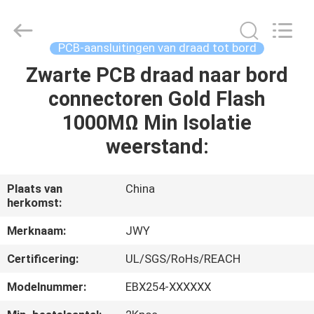
2026
ShenZhen
JWY
Electronic
Co.,Ltd.
PCB-aansluitingen van draad tot bord
All
Rights
Reserved.
Zwarte PCB draad naar bord
HUIS
connectoren Gold Flash
PRODUCTEN
1000MΩ Min Isolatie
weerstand:
ONGEVEER
ONS
Plaats van
China
herkomst:
FABRIEKSREIS
Merknaam:
JWY
Certificering:
UL/SGS/RoHs/REACH
KWALITEITSCONTROLE
Modelnummer:
EBX254-XXXXXX