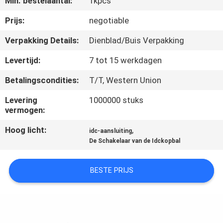
Min. bestelaantal:
1kpcs
CONTACTEER
ONS
Prijs:
negotiable
Verpakking Details:
Dienblad/Buis Verpakking
VERZOEK
Levertijd:
7 tot 15 werkdagen
OM EEN
Betalingscondities:
T/T, Western Union
CITAAT
Levering
1000000 stuks
vermogen:
COMPANY
Hoog licht:
,
idc-aansluiting
NEWS
De Schakelaar van de Idckopbal
SITEMAP
BESTE PRIJS
PRIVACY
POLICY