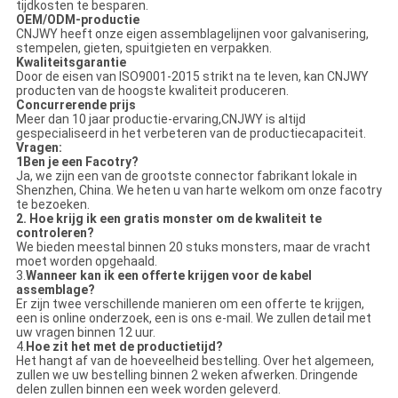
tijdkosten te besparen.
OEM/ODM-productie
CNJWY heeft onze eigen assemblagelijnen voor galvanisering,
stempelen, gieten, spuitgieten en verpakken.
Kwaliteitsgarantie
Door de eisen van ISO9001-2015 strikt na te leven, kan CNJWY
producten van de hoogste kwaliteit produceren.
Concurrerende prijs
Meer dan 10 jaar productie-ervaring,CNJWY is altijd
gespecialiseerd in het verbeteren van de productiecapaciteit.
Vragen:
1Ben je een Facotry?
Ja, we zijn een van de grootste connector fabrikant lokale in
Shenzhen, China. We heten u van harte welkom om onze facotry
te bezoeken.
2.
Hoe krijg ik een gratis monster om de kwaliteit te
controleren?
We bieden meestal binnen 20 stuks monsters, maar de vracht
moet worden opgehaald.
3.
Wanneer kan ik een offerte krijgen voor de kabel
assemblage?
Er zijn twee verschillende manieren om een offerte te krijgen,
een is online onderzoek, een is ons e-mail. We zullen detail met
uw vragen binnen 12 uur.
4.
Hoe zit het met de productietijd?
Het hangt af van de hoeveelheid bestelling. Over het algemeen,
zullen we uw bestelling binnen 2 weken afwerken. Dringende
delen zullen binnen een week worden geleverd.