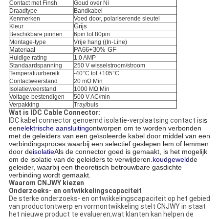
Contact met Finsh
Goud over Ni
Draadtype
Bandkabel
Kenmerken
Voed door, polariserende sleutel
Grijs
Kleur
Beschikbare pinnen
6pin tot 80pin
Montage-type
Vrije hang ((In-Line)
Materiaal
PA66+30% GF
Huidige rating
1.0 AMP
Standaardspanning
250 V wisselstroom/stroom
Temperatuurbereik
-40°C tot +105°C
Contactweerstand
20 mΩ Min
Isolatieweerstand
1000 MΩ Min
Voltage-bestendigen
500 V AC/min
Verpakking
Tray/buis
Wat is IDC Cable Connector:
IDC kabel connector genoemd isolatie-verplaatsing contact is
is
een
elektrische aansluiting
ontworpen om te worden verbonden
met de geleiders van een geïsoleerde kabel door middel van een
verbindingsproces waarbij een selectief geslepen lem of lemmen
door de
isolatie
Als de connector goed is gemaakt, is het mogelijk
om de isolatie van de geleiders te verwijderen.
koudgeweld
de
geleider, waarbij een theoretisch betrouwbare gasdichte
verbinding wordt gemaakt.
Waarom CNJWY kiezen
Onderzoeks- en ontwikkelingscapaciteit
De sterke onderzoeks- en ontwikkelingscapaciteit op het gebied
van productontwerp en vormontwikkeling stelt CNJWY in staat
het nieuwe product te evalueren,wat klanten kan helpen de