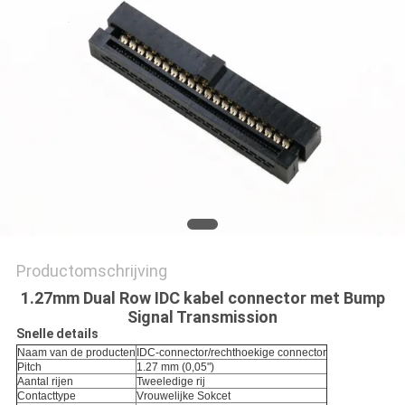
Productomschrijving
1.27mm Dual Row IDC kabel connector met Bump
Signal Transmission
Snelle details
Naam van de producten
IDC-connector/rechthoekige connector
Pitch
1.27 mm (0,05")
Aantal rijen
Tweeledige rij
Contacttype
Vrouwelijke Sokcet