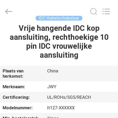
2026
ShenZhen
JWY
Electronic
Co.,Ltd.
IDC-Kabelschakelaar
All
Rights
Reserved.
Vrije hangende IDC kop
HUIS
aansluiting, rechthoekige 10
PRODUCTEN
pin IDC vrouwelijke
aansluiting
ONGEVEER
ONS
Plaats van
China
herkomst:
FABRIEKSREIS
Merknaam:
JWY
Certificering:
UL/ROHs/SGS/REACH
KWALITEITSCONTROLE
Modelnummer:
It127-XXXXXX