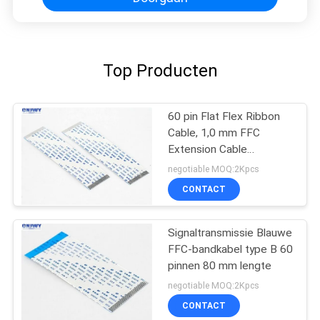
Top Producten
60 pin Flat Flex Ribbon
Cable, 1,0 mm FFC
Extension Cable
Stroomstroom 0,5 AMP
negotiable MOQ:2Kpcs
CONTACT
Signaltransmissie Blauwe
FFC-bandkabel type B 60
pinnen 80 mm lengte
negotiable MOQ:2Kpcs
CONTACT