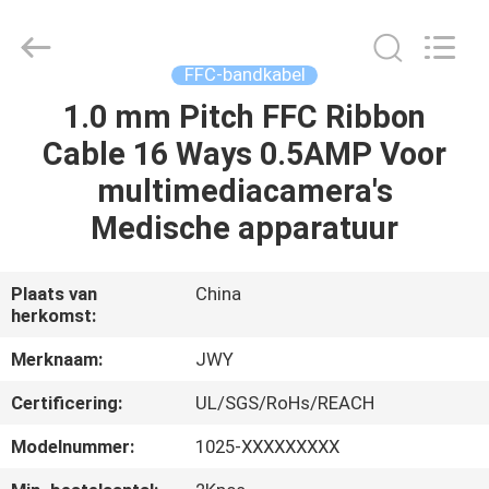
2026
ShenZhen
JWY
Electronic
Co.,Ltd.
FFC-bandkabel
All
Rights
Reserved.
1.0 mm Pitch FFC Ribbon
HUIS
Cable 16 Ways 0.5AMP Voor
PRODUCTEN
multimediacamera's
Medische apparatuur
ONGEVEER
ONS
Plaats van
China
herkomst:
FABRIEKSREIS
Merknaam:
JWY
Certificering:
UL/SGS/RoHs/REACH
KWALITEITSCONTROLE
Modelnummer:
1025-XXXXXXXXX