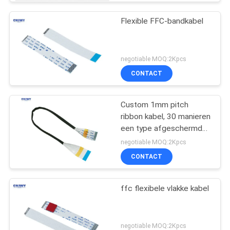
Flexible FFC-bandkabel
negotiable MOQ:2Kpcs
CONTACT
Custom 1mm pitch
ribbon kabel, 30 manieren
een type afgeschermde
platte flex kabel
negotiable MOQ:2Kpcs
CONTACT
ffc flexibele vlakke kabel
negotiable MOQ:2Kpcs