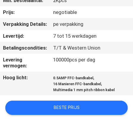
Min. bestelaantal:
2Kpcs
CONTACTEER
ONS
Prijs:
negotiable
Verpakking Details:
pe verpakking
VERZOEK
Levertijd:
7 tot 15 werkdagen
OM EEN
Betalingscondities:
T/T & Western Union
CITAAT
Levering
100000pcs per dag
vermogen:
COMPANY
Hoog licht:
,
0.5AMP FFC-bandkabel
NEWS
,
16 Manieren FFC-bandkabel
Multimedia 1 mm pitch ribbon kabel
SITEMAP
BESTE PRIJS
PRIVACY
POLICY