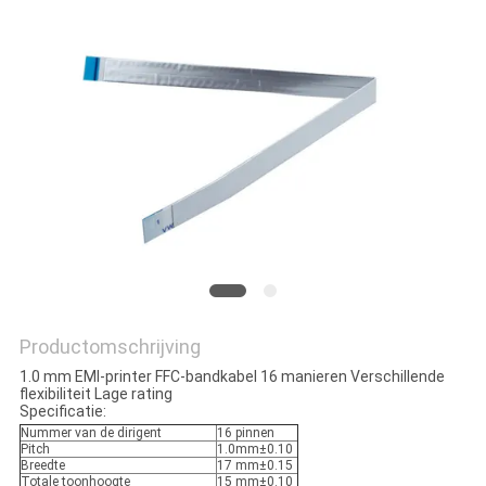
Productomschrijving
1.0 mm EMI-printer FFC-bandkabel 16 manieren Verschillende
flexibiliteit Lage rating
Specificatie:
Nummer van de dirigent
16 pinnen
Pitch
1.0mm±0.10
Breedte
17 mm±0.15
Totale toonhoogte
15 mm±0.10