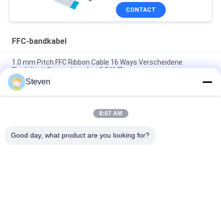
CONTACT
FFC-bandkabel
1.0 mm Pitch FFC Ribbon Cable 16 Ways Verscheidene
Flexibiliteit Stroombepaling 0.5AMP
Steven
Schild 0,5 mm Pitch FFC lintkabel 50 manieren verdeeld 5 rijen
Voltage 500V weerstaan
8:07 AM
Een type 50 pin FFC-bandkabel, tin geplatte contactmateriaal
voor auto-multimedia
Good day, what product are you looking for?
populaire categorieën
Alle
Mannelijk Pin 
Vrouwelijke 
Header Connector
Kopbalschakelaar
PCB-
Flat Ribbon Kabel 