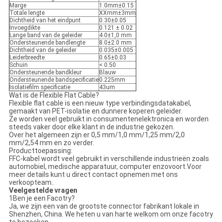
Marge
1.0mm±0.15
Totale lengte
XXmm±3mm
Dichtheid van het eindpunt
0.30±0.05
Invoegdikte
0.121 ± 0.02
Lange band van de geleider
4.0±1,0 mm
Ondersteunende bandlengte
8.0±2.0 mm
Dichtheid van de geleider
0.035±0.005
Leiderbreedte
0.65±0.03
Schuin
< 0.50
Ondersteunende bandkleur
Blauw
Ondersteunende bandspecificatie
0.225mm
Isolatiefilm specificatie
43um
Wat is de Flexible Flat Cable?
Flexible flat cable is een nieuw type verbindingsdatakabel,
gemaakt van PET-isolatie en dunnere koperen geleider.
Ze worden veel gebruikt in consumentenelektronica en worden
steeds vaker door elke klant in de industrie gekozen.
Over het algemeen zijn er 0,5 mm/1,0 mm/1,25 mm/2,0
mm/2,54 mm en zo verder.
Producttoepassing:
FFC-kabel wordt veel gebruikt in verschillende industrieën zoals
automobiel, medische apparatuur, computer enzovoort.Voor
meer details kunt u direct contact opnemen met ons
verkoopteam..
Veelgestelde vragen
1Ben je een Facotry?
Ja, we zijn een van de grootste connector fabrikant lokale in
Shenzhen, China. We heten u van harte welkom om onze facotry