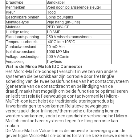
Draadtype
Bandkabel
Kenmerken
Voed door, polariserende sleutel
Kleur
Rood
Beschikbare pinnen
6pins tot 34pins
Montage-type
Vrije hang ((In-Line)
Materiaal
PBT+30% GF
Huidige rating
1.0 AMP
Standaardspanning
250 V wisselstroom/stroom
Temperatuurbereik
-40°C tot +105°C
Contactweerstand
20 mΩ Min
Isolatieweerstand
1000 MΩ Min
Voltage-bestendigen
500 V AC/min
Verpakking
Tray/buis
Wat is de Mirco Match IDC Connector
Het Micro-MaTch-concept verschilt in wezen van andere
systemen die beschikbaar zijn.corrosie door frettingDe
scheiding van de twee basisfuncties van het contactsysteem
(generatie van de contactkracht en beëindiging van de
draad),maakt het mogelijk om beide functies te optimaliseren
en leidt tot relatief eenvoudige contactvormenHet Micro-
MaTch-contact helpt de traditionele storingsmodus bij
tinverbindingen te voorkomen.Relatieve bewegingen
veroorzaakt door trillingen/thermische uitbreiding kunnen
worden voorkomen, zodat een gasdichte verbinding het Micro-
MaTch contactveer systeem tegen fretting corrosie kan
maken.
De Micro-MaTch Value-line is de nieuwste toevoeging aan de
gevestigde Micro-MaTch-connectorfamilie.Deze nieuwe serie is