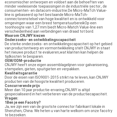
economischer ontworpen en voldoet aan de behoeften van
minder veeleisende toepassingen in de industriële sector., de
consumenten- en datacom-industrie.De Micro-MaTch Value-
line is gebaseerd op het bestaande Micro-MaTch-
connectorenstelsel van hoge kwaliteit en is ontwikkeld voor
omgevingen waar een breed temperatuurbereikOp een
toonhoogte van 1,27 mm biedt Micro-Match Value-line een
verscheidenheid aan verbindingen van draad tot bord.
Waarom CNJWY kiezen
Onderzoeks- en ontwikkelingscapaciteit
De sterke onderzoeks- en ontwikkelingscapaciteit op het gebied
van productontwerp en vormontwikkeling stelt CNJWY in staat
het nieuwe product te evalueren,wat klanten kan helpen de
tijdkosten te besparen.
OEM/ODM-productie
CNJWY heeft onze eigen assemblagelijnen voor galvanisering,
stempelen, gieten, spuitgieten en verpakken.
Kwaliteitsgarantie
Door de eisen van ISO9001-2015 strikt na te leven, kan CNJWY
producten van de hoogste kwaliteit produceren.
Concurrerende prijs
Meer dan 10 jaar productie-ervaring,CNJWY is altijd
gespecialiseerd in het verbeteren van de productiecapaciteit.
Vragen:
1Ben je een Facotry?
Ja, we zijn een van de grootste connector fabrikant lokale in
Shenzhen, China. We heten u van harte welkom om onze facotry
te bezoeken.