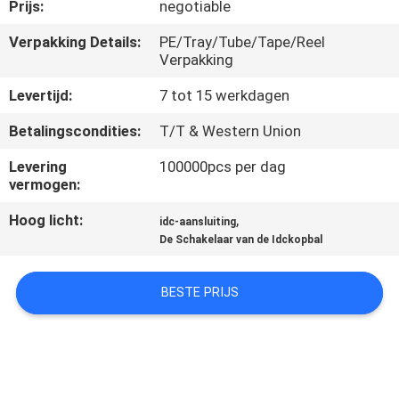
CONTACTEER
Prijs:
negotiable
ONS
Verpakking Details:
PE/Tray/Tube/Tape/Reel
Verpakking
VERZOEK
Levertijd:
7 tot 15 werkdagen
OM EEN
Betalingscondities:
T/T & Western Union
CITAAT
Levering
100000pcs per dag
vermogen:
COMPANY
Hoog licht:
,
idc-aansluiting
NEWS
De Schakelaar van de Idckopbal
BESTE PRIJS
SITEMAP
PRIVACY
POLICY