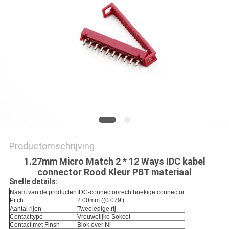
Productomschrijving
1.27mm Micro Match 2 * 12 Ways IDC kabel
connector Rood Kleur PBT materiaal
Snelle details:
Naam van de producten
IDC-connector/rechthoekige connector
Pitch
2.00mm ((0.079')
Aantal rijen
Tweeledige rij
Contacttype
Vrouwelijke Sokcet
Contact met Finsh
Blok over Ni