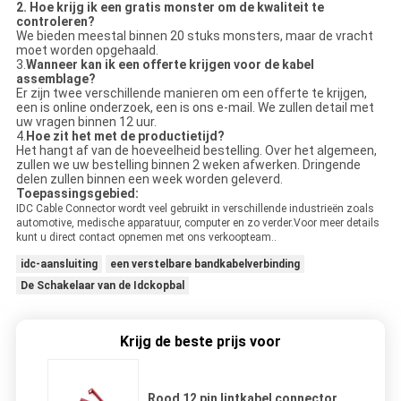
2.
Hoe krijg ik een gratis monster om de kwaliteit te
controleren?
We bieden meestal binnen 20 stuks monsters, maar de vracht
moet worden opgehaald.
3.
Wanneer kan ik een offerte krijgen voor de kabel
assemblage?
Er zijn twee verschillende manieren om een offerte te krijgen,
een is online onderzoek, een is ons e-mail. We zullen detail met
uw vragen binnen 12 uur.
4.
Hoe zit het met de productietijd?
Het hangt af van de hoeveelheid bestelling. Over het algemeen,
zullen we uw bestelling binnen 2 weken afwerken. Dringende
delen zullen binnen een week worden geleverd.
Toepassingsgebied:
IDC Cable Connector wordt veel gebruikt in verschillende industrieën zoals
automotive, medische apparatuur, computer en zo verder.Voor meer details
kunt u direct contact opnemen met ons verkoopteam..
idc-aansluiting
een verstelbare bandkabelverbinding
De Schakelaar van de Idckopbal
Krijg de beste prijs voor
Rood 12 pin lintkabel connector,