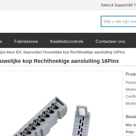
Sales & Support:
86-
s
Fabrieksreis
Kwaliteitscontrole
Contacteer ons
ijze kleur IDC stopcontact Vrouwelijke kop Rechthoekige aansluiting 16Pins
ws
ouwelijke kop Rechthoekige aansluiting 16Pins
Produ
Plaats
Merkn
Certif
Mode
Beta
Min. b
Prijs: