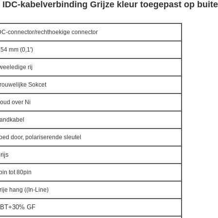
 IDC-kabelverbinding Grijze kleur toegepast op buit
DC-connector/rechthoekige connector
.54 mm (0,1')
weeledige rij
rouwelijke Sokcet
oud over Ni
andkabel
oed door, polariserende sleutel
rijs
pin tot 80pin
rije hang ((In-Line)
BT+30% GF