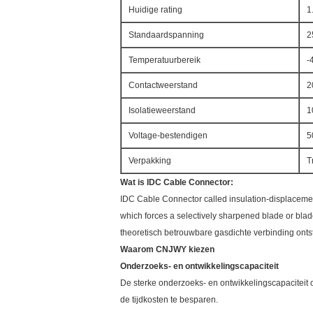
Huidige rating
1
Standaardspanning
2
Temperatuurbereik
-
Contactweerstand
2
Isolatieweerstand
1
Voltage-bestendigen
5
Verpakking
T
Wat is IDC Cable Connector:
IDC Cable Connector called insulation-displacement
which forces a selectively sharpened blade or bl
theoretisch betrouwbare gasdichte verbinding ontst
Waarom CNJWY kiezen
Onderzoeks- en ontwikkelingscapaciteit
De sterke onderzoeks- en ontwikkelingscapaciteit 
de tijdkosten te besparen.