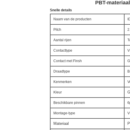
PBT-materiaal
Snelle details
Naam van de producten
I
Pitch
2
Aantal rijen
T
Contacttype
V
Contact met Finsh
G
Draadtype
B
Kenmerken
V
G
Kleur
Beschikbare pinnen
6
Montage-type
V
Materiaal
P