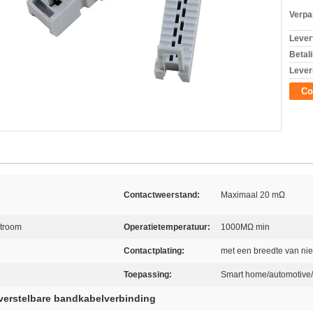
Verpa
Levert
Betal
Lever
Co
Contactweerstand:
Maximaal 20 mΩ
stroom
Operatietemperatuur:
1000MΩ min
Contactplating:
met een breedte van ni
Toepassing:
Smart home/automotiv
verstelbare bandkabelverbinding