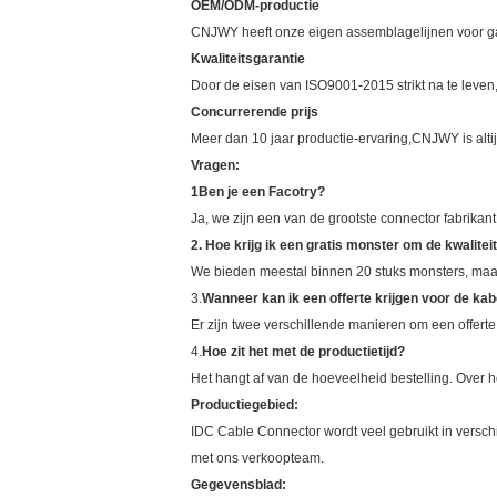
OEM/ODM-productie
CNJWY heeft onze eigen assemblagelijnen voor gal
Kwaliteitsgarantie
Door de eisen van ISO9001-2015 strikt na te leve
Concurrerende prijs
Meer dan 10 jaar productie-ervaring,CNJWY is altij
Vragen:
1Ben je een Facotry?
Ja, we zijn een van de grootste connector fabrika
2.
Hoe krijg ik een gratis monster om de kwalitei
We bieden meestal binnen 20 stuks monsters, maa
3.
Wanneer kan ik een offerte krijgen voor de k
Er zijn twee verschillende manieren om een offerte 
4.
Hoe zit het met de productietijd?
Het hangt af van de hoeveelheid bestelling. Over
Productiegebied:
IDC Cable Connector wordt veel gebruikt in versch
met ons verkoopteam.
Gegevensblad: