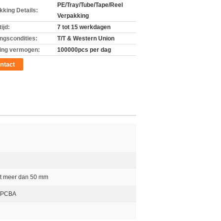
PE/Tray/Tube/Tape/Reel
kking Details:
Verpakking
ijd:
7 tot 15 werkdagen
ingscondities:
T/T & Western Union
ing vermogen:
100000pcs per dag
ntact
et meer dan 50 mm
e/PCBA