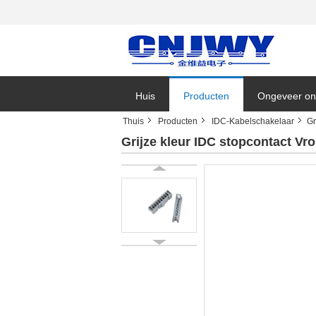
Huis
Producten
Ongeveer on
Thuis
Producten
IDC-Kabelschakelaar
Gr
Bedrijfsnieu
Grijze kleur IDC stopcontact Vr