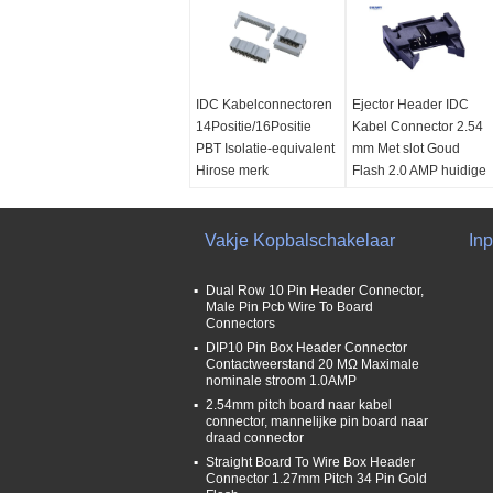
IDC Kabelconnectoren
Ejector Header IDC
14Positie/16Positie
Kabel Connector 2.54
PBT Isolatie-equivalent
mm Met slot Goud
Hirose merk
Flash 2.0 AMP huidige
rating
Huidige verhouding:
1AMP
Huidige rating:
2,0
Contactweerstand:
Vakje Kopbalschakelaar
AMPÈRE
In
Maximaal 20 mΩ
Contactweerstand:
Isolatieweerstand:
Maximaal 20 mΩ
Dual Row 10 Pin Header Connector,
500V
Voltage weerstaan:
Male Pin Pcb Wire To Board
Connectors
wisselstroom/gelijkstroom
500V
DIP10 Pin Box Header Connector
Operatietemperatuur:
wisselstroom/gelijkstr
Contactweerstand 20 MΩ Maximale
1000MΩ min
Isolatieweerstand::
nominale stroom 1.0AMP
1000MΩ min
2.54mm pitch board naar kabel
connector, mannelijke pin board naar
draad connector
Straight Board To Wire Box Header
Connector 1.27mm Pitch 34 Pin Gold