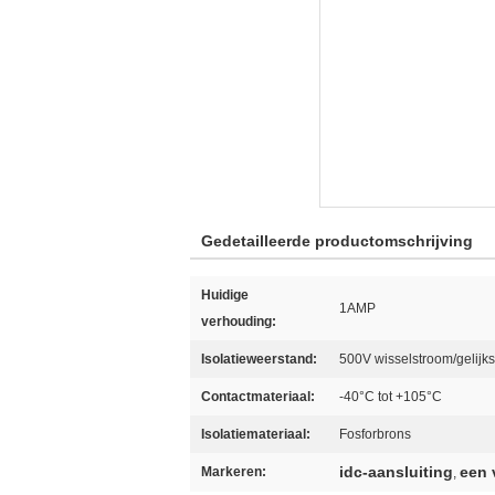
Gedetailleerde productomschrijving
Huidige
1AMP
verhouding:
Isolatieweerstand:
500V wisselstroom/gelijk
Contactmateriaal:
-40°C tot +105°C
Isolatiemateriaal:
Fosforbrons
idc-aansluiting
een 
Markeren:
,