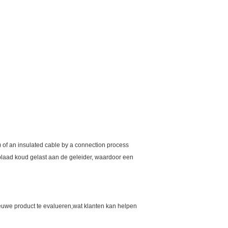
) of an insulated cable by a connection process
blaad koud gelast aan de geleider, waardoor een
euwe product te evalueren,wat klanten kan helpen