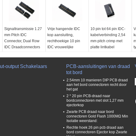
Signaltransmissie 1.27
Vrije hangende IDC
10 pin tot 64 pin IDC-
V
mm Pitch IDC
kop aansluiting,
kabelverbinding 2,54
k
Connector, Dual Row
rechthoekige 10 pin
mm pitch crimp met
m
IDC Draadconnectors
IDC vrouwelijke
platte lintkabel
t
aansluiting
Haven:
Shenzhen
Type:
Vrij hangen
K
Huidige rating:
1,0
Pitch:
1.27mm
Huidige rating:
1AMP
H
put-output Schakelaars
AMPÈRE
Huidige rating:
PCB-aansluitingen van draad
1AMP
Pitch:
2.54mm
Pitch:
1,27 mm
Kleur:
Zwart
tot bord
Isolatiemateriaal:
P
Isolatiemateriaal:
Verpakking:
Buis
PBT+30% GF
I
2.54mm 10 manieren DIP PCB draad
PA66+30%GF
P
aan het bord connectoren recht door
het gat
2 * 20 pin PCB-draad naar
oom
bordconnectoren met slot 1,27 mm
ejectorkop
Zwarte PCB draad naar bord
connectoren Gold Flash 1000MΩ Min
Isolatie weerstand:
Rechte hoek 26 pin pcb draad aan
bord connectoren Ejector kop Zwarte