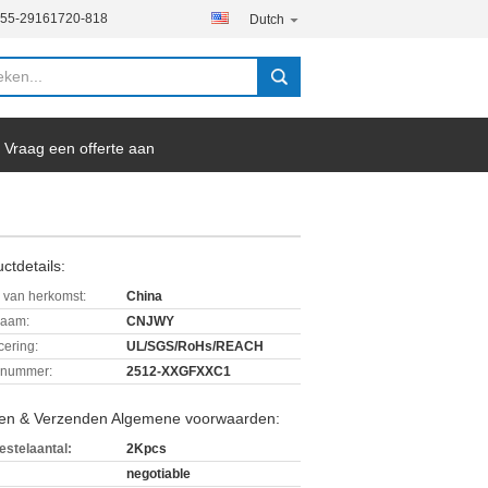
755-29161720-818
Dutch
Vraag een offerte aan
ctdetails:
 van herkomst:
China
aam:
CNJWY
icering:
UL/SGS/RoHs/REACH
lnummer:
2512-XXGFXXC1
len & Verzenden Algemene voorwaarden:
estelaantal:
2Kpcs
negotiable