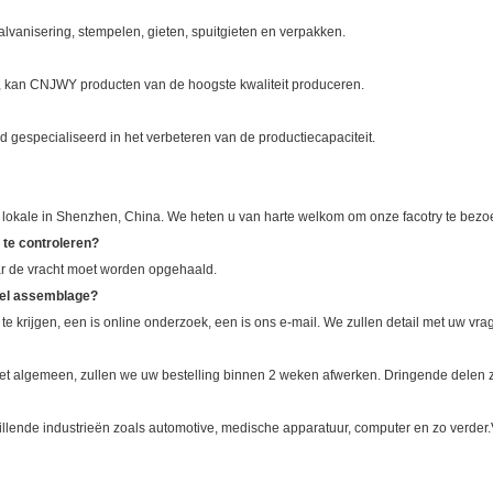
vanisering, stempelen, gieten, spuitgieten en verpakken.
n, kan CNJWY producten van de hoogste kwaliteit produceren.
d gespecialiseerd in het verbeteren van de productiecapaciteit.
nt lokale in Shenzhen, China. We heten u van harte welkom om onze facotry te bezo
t te controleren?
r de vracht moet worden opgehaald.
abel assemblage?
te krijgen, een is online onderzoek, een is ons e-mail. We zullen detail met uw vra
 het algemeen, zullen we uw bestelling binnen 2 weken afwerken. Dringende delen
illende industrieën zoals automotive, medische apparatuur, computer en zo verder.