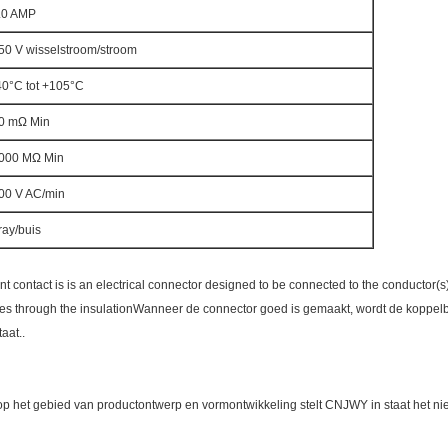
.0 AMP
50 V wisselstroom/stroom
40°C tot +105°C
0 mΩ Min
000 MΩ Min
00 V AC/min
ray/buis
 contact is is an electrical connector designed to be connected to the conductor(s
ades through the insulationWanneer de connector goed is gemaakt, wordt de koppel
aat..
op het gebied van productontwerp en vormontwikkeling stelt CNJWY in staat het ni