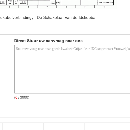
,
ndkabelverbinding
De Schakelaar van de Idckopbal
Direct Stuur uw aanvraag naar ons
(
0
/ 3000)