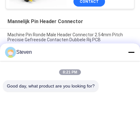
CONTACT
Mannelijk Pin Header Connector
Machine Pin Ronde Male Header Connector 2.54mm Pitch
Precisie Gefreesde Contacten Dubbele Rij PCB
Steven
Verhoogde Stapel Dubbele Rij Mannelijke Pin Header
Connector 2.54mm Pitch Verhoogde Hoogte PCB Board
Spacer
8:21 PM
Breakaway Snap-Off Single Row Male Pin Header Strip
Connector 2.54mm Pitch 40-Pin Aanpasbare lengte
Good day, what product are you looking for?
populaire categorieën
Alle
Mannelijk Pin 
Vrouwelijke 
Header Connector
Kopbalschakelaar
PCB-
Flat Ribbon Kabel 