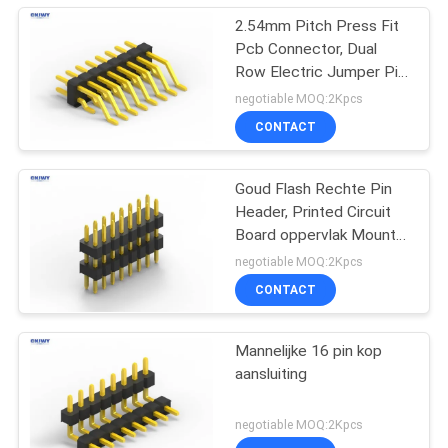
2.54mm Pitch Press Fit
Pcb Connector, Dual
Row Electric Jumper Pin
Header
negotiable MOQ:2Kpcs
CONTACT
Goud Flash Rechte Pin
Header, Printed Circuit
Board oppervlak Mount
Pin Header
negotiable MOQ:2Kpcs
CONTACT
Mannelijke 16 pin kop
aansluiting
negotiable MOQ:2Kpcs