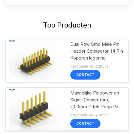
Top Producten
Dual Row Smd Male Pin
Header Connector 14 Pin
Koperen legering
contactmateriaal
negotiable MOQ:2Kpcs
CONTACT
Mannelijke Pinpower en
Signal Connectors,
2,00mm Pitch Pogo Pin
Connector
negotiable MOQ:2Kpcs
CONTACT