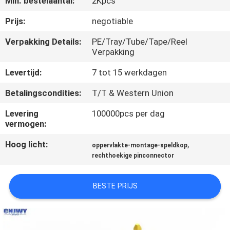
Min. bestelaantal:
2Kpcs
CONTACTEER
ONS
Prijs:
negotiable
Verpakking Details:
PE/Tray/Tube/Tape/Reel
Verpakking
VERZOEK
OM EEN
Levertijd:
7 tot 15 werkdagen
CITAAT
Betalingscondities:
T/T & Western Union
Levering
100000pcs per dag
COMPANY
vermogen:
NEWS
Hoog licht:
,
oppervlakte-montage-speldkop
rechthoekige pinconnector
SITEMAP
BESTE PRIJS
PRIVACY
POLICY