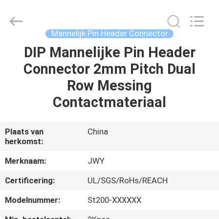
2026
ShenZhen
JWY
Electronic
Co.,Ltd.
Mannelijk Pin Header Connector
All
Rights
Reserved.
DIP Mannelijke Pin Header
HUIS
Connector 2mm Pitch Dual
PRODUCTEN
Row Messing
Contactmateriaal
ONGEVEER
ONS
Plaats van
China
herkomst:
FABRIEKSREIS
Merknaam:
JWY
Certificering:
UL/SGS/RoHs/REACH
KWALITEITSCONTROLE
Modelnummer:
St200-XXXXXX