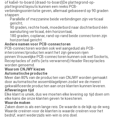
of kabel-to-board (draad-to-board)De plattegrond-op-
plattegrond layouts kunnen een reeks PCB-
verbindingsoriëntatie geven, allemaal gebaseerd op 90 graden
stappen:
Parallelle of mezzanine beide verbindingen zijn verticaal
gericht;
90 graden, rechte hoek, moederbord naar dochterbord één
aansluiting verticaal, één horizontaal;
180 graden, coplanar, rand-op-rand beide connectoren zijn
horizontaal gericht.
Andere namen voor PCB-connectoren
PCB-connectoren worden ook wel aangeduid als PCB-
interconnectproducten.want het zijn gewoon rijen
pinnen.Vrouwelijke PCB-connectoren kunnen ook wel Sockets,
Receptacles of zelfs (iets verwarrend) Header Receptacles
worden genoemd.
Waarom CNJWY kiezen
Automatische productie
Meer dan 80% van de producten van CNJWY worden gemaakt
door automatische assemblagelijnen.zodat we de meest
gekwalificeerde producten aan onze klanten kunnen leveren.
Aflevering
o
n tijd
Elke klant is uniek, dus we moeten elke levering op tijd doen om
elke kans die onze klanten geven te koesteren.
Waarde maken
Zaken doen is als een lange reis. De waarde is de kijk op de weg.
Waarde creëren voor de klanten is waarde creëren voor het
bedrijf, want wederzijds win-win is ons doel.