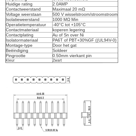
Huidige rating
2.0AMP
Contactweerstand
Maximaal 20 mΩ
Voltage weerstaan
500 V wisselstroom/stroomstroom
Isolatieweerstand
1000 MΩ Min
Operatietemperatuur
-40°C tot +105°C
Contactmateriaal
koperen legering
Contactplating
Au of Sn over Ni
Isolatormateriaal
PA6T of PBT+30%GF ((UL94V-0)
Montage-type
Door het gat
Beëindiging
Soldeer
Pingrootte
0.50mm vierkant pin
Kleur
Zwart