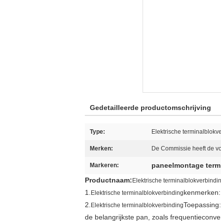
Gedetailleerde productomschrijving
Type:
Elektrische terminalblokv
Merken:
De Commissie heeft de v
paneelmontage term
Markeren:
Productnaam:
Elektrische terminalblokverbindi
1.
kenmerken: 
Elektrische terminalblokverbinding
2.
Toepassing: 
Elektrische terminalblokverbinding
de belangrijkste pan, zoals frequentieconv