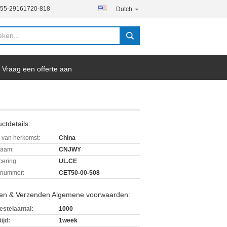
755-29161720-818
Dutch
Vraag een offerte aan
ctdetails:
 van herkomst:
China
aam:
CNJWY
icering:
UL.CE
lnummer:
CET50-00-508
len & Verzenden Algemene voorwaarden:
estelaantal:
1000
ijd:
1week