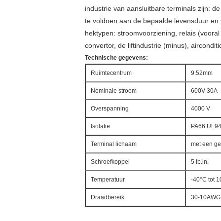
industrie van aansluitbare terminals zijn: 
te voldoen aan de bepaalde levensduur en 
hektypen: stroomvoorziening, relais (vooral
convertor, de liftindustrie (minus), airconditi
Technische gegevens:
Ruimtecentrum
9.52mm
Nominale stroom
600V 30A
Overspanning
4000 V
Isolatie
PA66 UL94
Terminal lichaam
met een ge
Schroefkoppel
5 lb.in.
Temperatuur
-40°C tot 
Draadbereik
30-10AWG