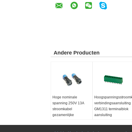
Andere Producten
Hoge nominale
Hoogspanningsstroom
spanning 250V 13A
verbindingsaansluiting
stroomkabel
GM1311 terminalblok
gezamenlijke
aansluiting
aansluiting GM1311
Nominale stroom:
13A
mannelijke vrouwelijke
Nominale spanning: