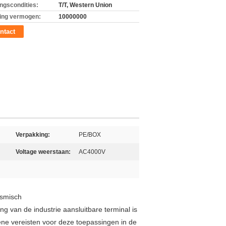
ingscondities:
T/T, Western Union
ing vermogen:
10000000
ntact
Verpakking:
PE/BOX
Voltage weerstaan:
AC4000V
ismisch
ing van de industrie aansluitbare terminal is
ene vereisten voor deze toepassingen in de