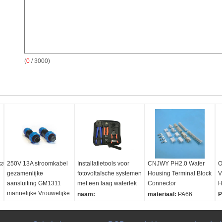
(
0
/ 3000)
kabel
250V 13A stroomkabel
Installatietools voor
CNJWY PH2.0 Wafer
O
gezamenlijke
fotovoltaïsche systemen
Housing Terminal Block
V
aansluiting GM1311
met een laag waterlek
Connector
H
mannelijke Vrouwelijke
naam:
materiaal:
PA66
P
vliegtuig stekker
Installatiehulpmiddelen
UL94V-0
D
Nominale stroom:
13A
Kleur:
Groen
Contactmateriaal:
A