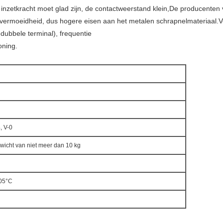
de inzetkracht moet glad zijn, de contactweerstand klein,De producente
vermoeidheid, dus hogere eisen aan het metalen schrapnelmateriaal.V
 dubbele terminal), frequentie
oning.
, V-0
wicht van niet meer dan 10 kg
105°C