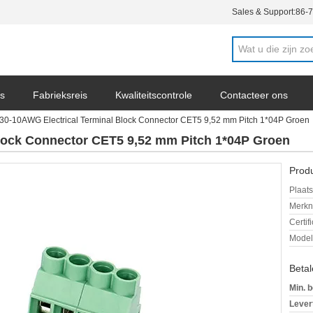
Sales & Support:
86-
s
Fabrieksreis
Kwaliteitscontrole
Contacteer ons
30-10AWG Electrical Terminal Block Connector CET5 9,52 mm Pitch 1*04P Groen
ws
Block Connector CET5 9,52 mm Pitch 1*04P Groen
Produ
Plaats
Merkn
Certif
Mode
Beta
Min. b
Levert