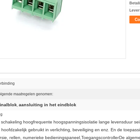
Betal
Lever
Co
erbinding
olgende maatregelen genomen:
inalblok
aansluiting in het eindblok
,
ng
schakeling hoogfrequente hoogspanningsisolatie lange levensduur se
hoofdzakelijk gebruikt in verlichting, beveiliging en enz. En de toepass
ersie, rellen, numerieke bedieningspaneel,ToegangscontrollerDe algem