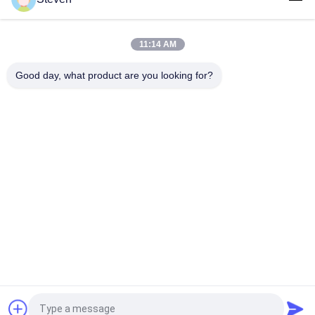
Hoogspanningsstroomkabel verbindingsaansluiting GM1311
terminalblok aansluiting
11:14 AM
250V 13A stroomkabel gezamenlijke aansluiting GM1311
mannelijke Vrouwelijke vliegtuig stekker
Good day, what product are you looking for?
populaire categorieën
Alle
Mannelijk Pin 
Vrouwelijke 
Header Connector
Kopbalschakelaar
PCB-
Flat Ribbon Kabel 
Kopbalschakelaar
Assemblage
Klemmenblokconnector
Elektrische Kabels
IDC-Kabelschakelaar
DIP-Plugconnector
Vraag een offerte aan