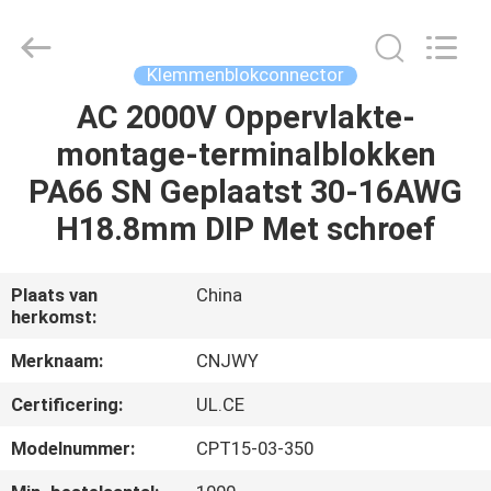
2026
ShenZhen
JWY
Electronic
Co.,Ltd.
Klemmenblokconnector
All
Rights
Reserved.
AC 2000V Oppervlakte-
HUIS
montage-terminalblokken
PRODUCTEN
PA66 SN Geplaatst 30-16AWG
H18.8mm DIP Met schroef
ONGEVEER
ONS
Plaats van
China
herkomst:
FABRIEKSREIS
Merknaam:
CNJWY
Certificering:
UL.CE
KWALITEITSCONTROLE
Modelnummer:
CPT15-03-350