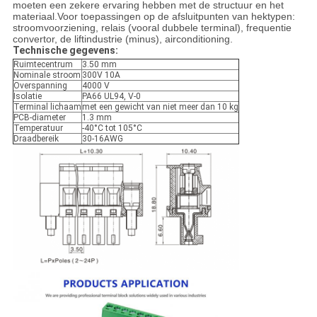
moeten een zekere ervaring hebben met de structuur en het
materiaal.Voor toepassingen op de afsluitpunten van hektypen:
stroomvoorziening, relais (vooral dubbele terminal), frequentie
convertor, de liftindustrie (minus), airconditioning.
Technische gegevens:
Ruimtecentrum
3.50 mm
Nominale stroom
300V 10A
Overspanning
4000 V
Isolatie
PA66 UL94, V-0
Terminal lichaam
met een gewicht van niet meer dan 10 kg
PCB-diameter
1.3 mm
Temperatuur
-40°C tot 105°C
Draadbereik
30-16AWG