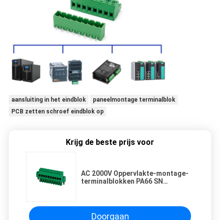
aansluiting in het eindblok
paneelmontage terminalblok
PCB zetten schroef eindblok op
Krijg de beste prijs voor
AC 2000V Oppervlakte-montage-
terminalblokken PA66 SN
Geplaatst 30-16AWG H18.8mm DIP
Met schroef
Doorgaan