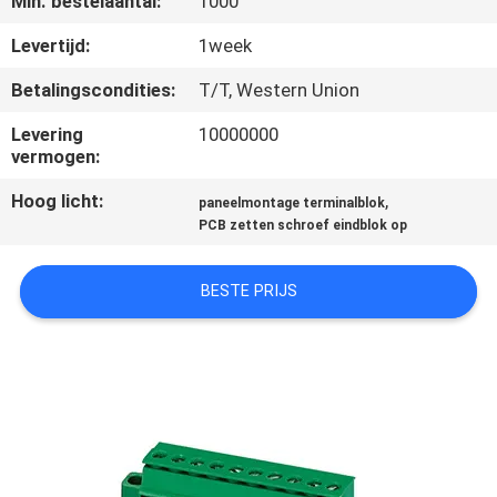
Min. bestelaantal:
1000
CONTACTEER
ONS
Levertijd:
1week
Betalingscondities:
T/T, Western Union
VERZOEK
Levering
10000000
OM EEN
vermogen:
CITAAT
Hoog licht:
,
paneelmontage terminalblok
PCB zetten schroef eindblok op
COMPANY
BESTE PRIJS
NEWS
SITEMAP
PRIVACY
POLICY