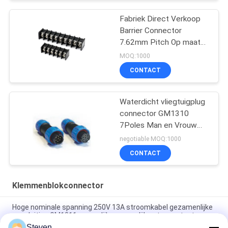
Fabriek Direct Verkoop
Barrier Connector
7.62mm Pitch Op maat
gemaakte kleur en pinnen
MOQ:1000
CONTACT
Waterdicht vliegtuigplug
connector GM1310
7Poles Man en Vrouw
200V 5A
negotiable MOQ:1000
CONTACT
Klemmenblokconnector
Hoge nominale spanning 250V 13A stroomkabel gezamenlijke
aansluiting GM1311 mannelijke vrouwelijke stopcontact
Steven