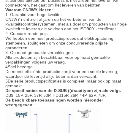
5: Serious attitude:our business is niet alleen het leveren van
connectoren, het gaat om het leveren van beloften.
Waarom CNJWY kiezen:
1. Garantie voor hoge kwaliteit
CNJWY richt zich al jaren op het verbeteren van de
kwaliteitscontrolesystemen, met als doel om producten van hoge
kwaliteit te leveren die voldoen aan het ISO9001-certificaat.
2. Concurrerende prijs
We hebben een heel productieproces dat elektroplatering,
stempelen, spuitgieten om onze concurrerende prijs te
garanderen.
3. Op maat gemaakte verpakkingen
Alle producten zijn beschikbaar voor op maat gemaakte
verpakkingen volgens uw vraag.
4Snel bezorgd.
De meest efficiënte productie zorgt voor een snelle levering,
waardoor de levertijd altijd beter is dan verwacht.
5
De serie productspecificaties is compleet, maar ook op maat
gemaakt.
De specificaties van de D-SUB ((draadtype) zijn als volgt:
DB9, 15P, 25P, 37P, 50P, HDB15P, 26P, 44P, 62P, 78P.
De beschikbare toepassingen worden hieronder
weergegeven: