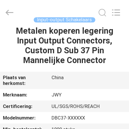
2026
ShenZhen
JWY
Electronic
Co.,Ltd.
Input-output Schakelaars
All
Rights
Reserved.
Metalen koperen legering
HUIS
Input Output Connectors,
PRODUCTEN
Custom D Sub 37 Pin
Mannelijke Connector
ONGEVEER
ONS
Plaats van
China
herkomst:
FABRIEKSREIS
Merknaam:
JWY
Certificering:
UL/SGS/ROHS/REACH
KWALITEITSCONTROLE
Modelnummer:
DBC37-XXXXXX