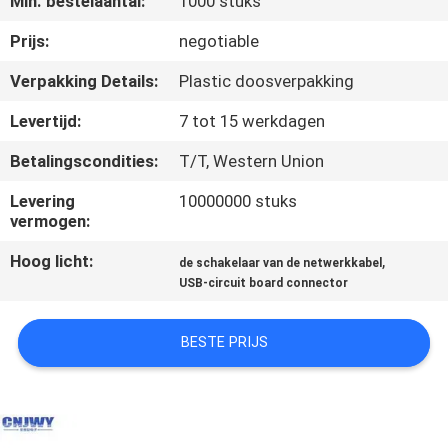
Min. bestelaantal:
1000 stuks
CONTACTEER
ONS
Prijs:
negotiable
Verpakking Details:
Plastic doosverpakking
VERZOEK
Levertijd:
7 tot 15 werkdagen
OM EEN
Betalingscondities:
T/T, Western Union
CITAAT
Levering
10000000 stuks
vermogen:
COMPANY
Hoog licht:
,
de schakelaar van de netwerkkabel
NEWS
USB-circuit board connector
SITEMAP
BESTE PRIJS
PRIVACY
POLICY