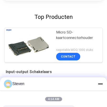
Top Producten
Micro SD-
kaartconnectorhouder
negotiable MOQ:1000 stuks
CONTACT
Input-output Schakelaars
4 pin PCBA Male Micro USB Input Output Connectors Plastic
Steven
100V Spanningsweerstand
Automobiele 4 pin USB-aansluitingen achterste SMT-type
4:14 AM
Vrouwelijke D-subconnector 9PIN