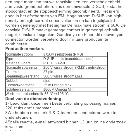
een hoge mate van nauwe reactiviteit en een verscheidenheid
aan vaste grondtoebehoren, is een universele D-SUB, zodat het
stopcontact en de stopbescherming gecombineerd, Het is erg
goed in het afschermen van EMI.Hoge stroom D-SUB kan high-
density en high-current series voltooien en kan tegelijkertijd
worden gemengd met het signaalDe maximale stroom is 50A. De
coaxiale D-SUB maakt gemengd contact in gemengd gebruik
mogelijk, inclusief signalen, Gaodianya en Fiber, dit nieuwe type
connector, worden verbeterd door militaire producten te
combineren.
Productkenmerken:
Nominale stroom
3.0A wisselstroom (RMS)
Type
D-SUB-basis ((soeddraadsoort)
Materiaal - hars
PBT UL94V-0
Nominale spanning
250 V wisselstroom (RMS) / gelijkstroom
Extreme
37 pin
Spanningsweerstand
500 V wisselstroom r.m.s.
Dubbel.
rijen
Contactweerstand
25 m Omega Max
Isolatieweerstand
1000M Omega Min
Werktemperatuurbereik
-55 °C~+105 °C
Doel van de dienstverlening:
1- Lead klant kiezen een beste verbinding oplossing manier.
220 stuks gratis monster.
3We hebben een sterk R & D-team om connectorontwerp te
ondersteunen.
4Snelle reactie, e-mail antwoord binnen 12 uur, online onderzoek
is welkom.