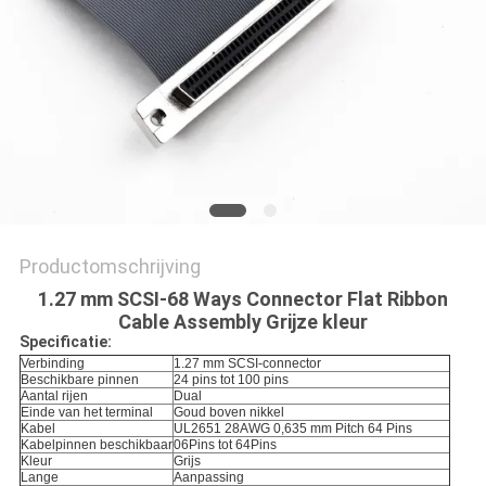
Productomschrijving
1.27 mm SCSI-68 Ways Connector Flat Ribbon
Cable Assembly Grijze kleur
Specificatie:
Verbinding
1.27 mm SCSI-connector
Beschikbare pinnen
24 pins tot 100 pins
Aantal rijen
Dual
Einde van het terminal
Goud boven nikkel
Kabel
UL2651 28AWG 0,635 mm Pitch 64 Pins
Kabelpinnen beschikbaar
06Pins tot 64Pins
Kleur
Grijs
Lange
Aanpassing