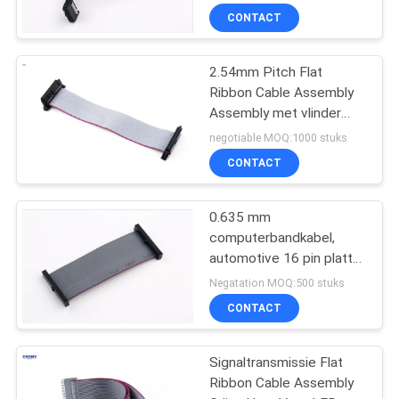
CONTACT
2.54mm Pitch Flat
Ribbon Cable Assembly
Assembly met vlinder
haak PVC kabel
negotiable MOQ:1000 stuks
CONTACT
0.635 mm
computerbandkabel,
automotive 16 pin platte
bandkabel
Negatation MOQ:500 stuks
CONTACT
Signaltransmissie Flat
Ribbon Cable Assembly