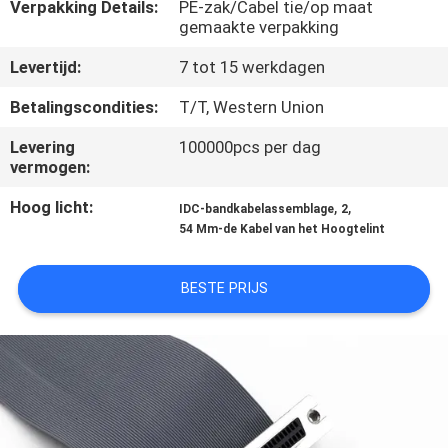
CONTACTEER
Verpakking Details:
PE-zak/Cabel tie/op maat
gemaakte verpakking
ONS
Levertijd:
7 tot 15 werkdagen
VERZOEK
Betalingscondities:
T/T, Western Union
OM EEN
Levering
100000pcs per dag
vermogen:
CITAAT
Hoog licht:
,
,
IDC-bandkabelassemblage
2
54 Mm-de Kabel van het Hoogtelint
COMPANY
NEWS
BESTE PRIJS
SITEMAP
PRIVACY
POLICY