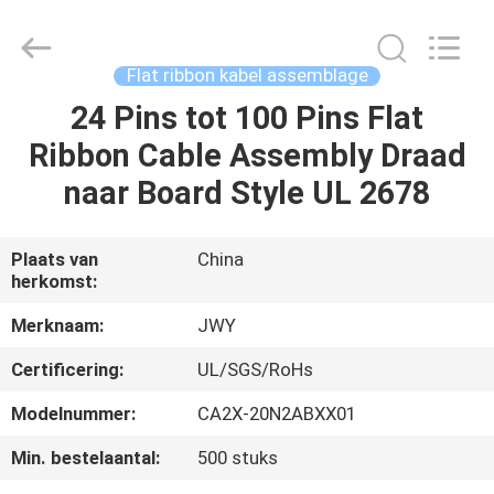
2026
ShenZhen
JWY
Electronic
Co.,Ltd.
Flat ribbon kabel assemblage
All
Rights
Reserved.
24 Pins tot 100 Pins Flat
HUIS
Ribbon Cable Assembly Draad
PRODUCTEN
naar Board Style UL 2678
ONGEVEER
Plaats van
China
herkomst:
ONS
Merknaam:
JWY
FABRIEKSREIS
Certificering:
UL/SGS/RoHs
Modelnummer:
CA2X-20N2ABXX01
KWALITEITSCONTROLE
Min. bestelaantal:
500 stuks