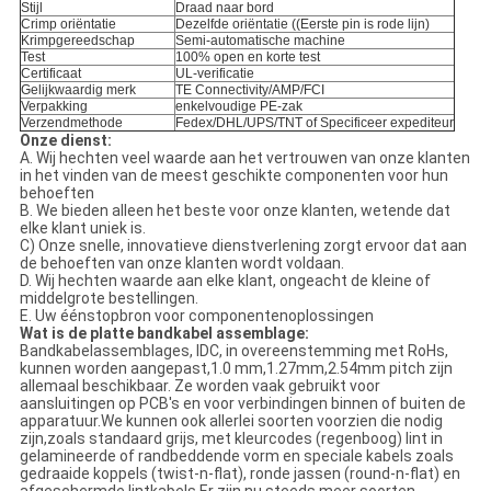
Stijl
Draad naar bord
Crimp oriëntatie
Dezelfde oriëntatie ((Eerste pin is rode lijn)
Krimpgereedschap
Semi-automatische machine
Test
100% open en korte test
Certificaat
UL-verificatie
Gelijkwaardig merk
TE Connectivity/AMP/FCI
Verpakking
enkelvoudige PE-zak
Verzendmethode
Fedex/DHL/UPS/TNT of Specificeer expediteur
Onze dienst:
A. Wij hechten veel waarde aan het vertrouwen van onze klanten
in het vinden van de meest geschikte componenten voor hun
behoeften
B. We bieden alleen het beste voor onze klanten, wetende dat
elke klant uniek is.
C) Onze snelle, innovatieve dienstverlening zorgt ervoor dat aan
de behoeften van onze klanten wordt voldaan.
D. Wij hechten waarde aan elke klant, ongeacht de kleine of
middelgrote bestellingen.
E. Uw éénstopbron voor componentenoplossingen
Wat is de platte bandkabel assemblage:
Bandkabelassemblages, IDC, in overeenstemming met RoHs,
kunnen worden aangepast,1.0 mm,1.27mm,2.54mm pitch zijn
allemaal beschikbaar. Ze worden vaak gebruikt voor
aansluitingen op PCB's en voor verbindingen binnen of buiten de
apparatuur.We kunnen ook allerlei soorten voorzien die nodig
zijn,zoals standaard grijs, met kleurcodes (regenboog) lint in
gelamineerde of randbeddende vorm en speciale kabels zoals
gedraaide koppels (twist-n-flat), ronde jassen (round-n-flat) en