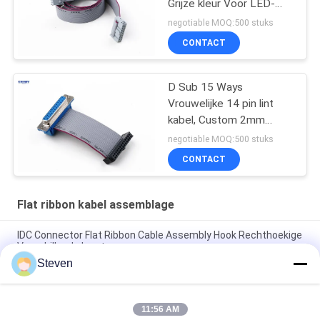
Grijze kleur Voor LED-
scherm
negotiable MOQ:500 stuks
CONTACT
D Sub 15 Ways
Vrouwelijke 14 pin lint
kabel, Custom 2mm
Pitch Hard Disk Data
negotiable MOQ:500 stuks
kabel
CONTACT
Flat ribbon kabel assemblage
IDC Connector Flat Ribbon Cable Assembly Hook Rechthoekige
Verschillende lengte
Steven
2 * 5 pinnen IDC bandkabel assemblages, 2,54 mm pitch
bandkabel PVC materiaal
11:56 AM
Zwarte IDC Flat Cable Assemblies met DIP Plug, Customized