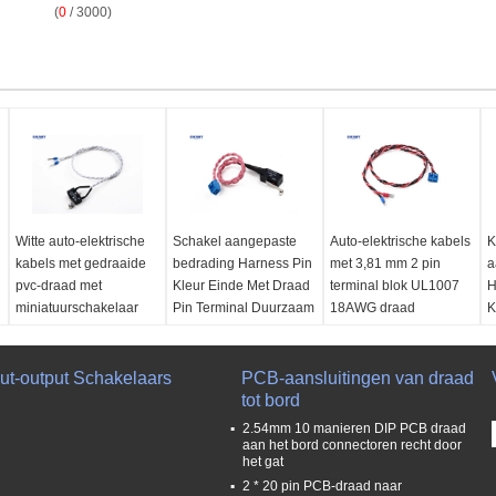
(
0
/ 3000)
Witte auto-elektrische
Schakel aangepaste
Auto-elektrische kabels
K
kabels met gedraaide
bedrading Harness Pin
met 3,81 mm 2 pin
a
pvc-draad met
Kleur Einde Met Draad
terminal blok UL1007
H
miniatuurschakelaar
Pin Terminal Duurzaam
18AWG draad
K
T
Verbinding:
Verbinding:
QiaoH
Verbinding:
5.0mm
Draadspeldterminal/schakelaar
Schakelaar
Pitch Terminal Block
V
put-output Schakelaars
Kabel:
UL 1007
Kabel:
ul 1007 18awg
PCB-aansluitingen van draad
Blauw
t
24AWG
Lange:
Aanpassen
tot bord
Kabel:
V
Lange:
Aanpassen
Notitie:
100%
UL1007/UL1015/of
r
2.54mm 10 manieren DIP PCB draad
Notitie:
100%
open/korte test
gespecificeerde draad
K
aan het bord connectoren recht door
het gat
open/korte test
Lange:
Aanpassen
U
2 * 20 pin PCB-draad naar
Notitie:
100%
G