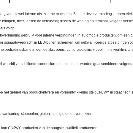
ing voor zowel interne als externe machines. Zonder deze verbinding kunnen elek
krimpen, rivet, lassen de verbinding tussen de woning en terminal, volgens versch
ls volgt:
toverbinding gebruikt voor interne verbindingen in automobielproducten, om een ge
oor signaaloverdracht in LED-buiten schermen, om gekwalificeerde afbeeldingen
 bedradingsband in een gelijkstroomcircuit of audiolijn, videolijn, netwerklijn, tele
l waarbij verschillende connectoren en terminals worden geassembleerd volgens 
op het gebied van productontwerp en vormontwikkeling stelt CNJWY in staat het ni
vanisering, stempelen, gieten, spuitgieten en verpakken.
n, kan CNJWY producten van de hoogste kwaliteit produceren.