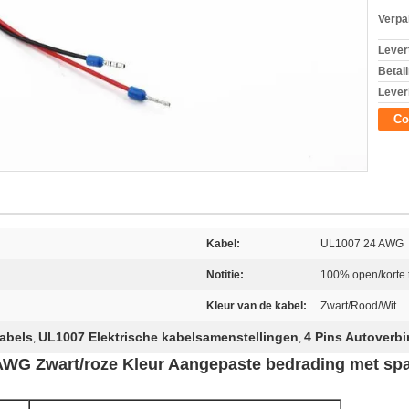
Verpa
Levert
Betal
Lever
Co
Kabel:
UL1007 24 AWG
Notitie:
100% open/korte 
Kleur van de kabel:
Zwart/Rood/Wit
abels
UL1007 Elektrische kabelsamenstellingen
4 Pins Autoverb
,
,
WG Zwart/roze Kleur Aangepaste bedrading met spa