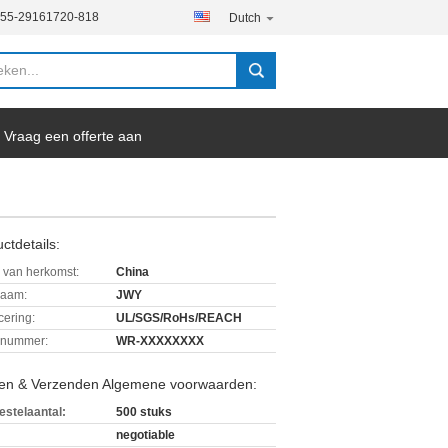
755-29161720-818
Dutch
Vraag een offerte aan
ctdetails:
 van herkomst:
China
aam:
JWY
icering:
UL/SGS/RoHs/REACH
lnummer:
WR-XXXXXXXX
len & Verzenden Algemene voorwaarden:
estelaantal:
500 stuks
negotiable