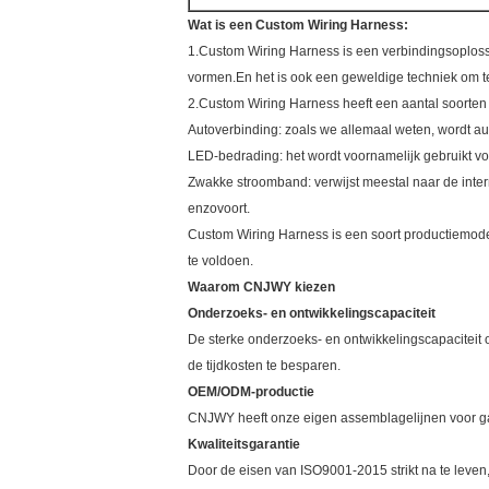
Wat is een Custom Wiring Harness:
1.Custom Wiring Harness is een verbindingsoploss
vormen.En het is ook een geweldige techniek om te 
2.Custom Wiring Harness heeft een aantal soorten a
Autoverbinding: zoals we allemaal weten, wordt au
LED-bedrading: het wordt voornamelijk gebruikt v
Zwakke stroomband: verwijst meestal naar de interne
enzovoort.
Custom Wiring Harness is een soort productiemode
te voldoen.
Waarom CNJWY kiezen
Onderzoeks- en ontwikkelingscapaciteit
De sterke onderzoeks- en ontwikkelingscapaciteit 
de tijdkosten te besparen.
OEM/ODM-productie
CNJWY heeft onze eigen assemblagelijnen voor gal
Kwaliteitsgarantie
Door de eisen van ISO9001-2015 strikt na te leve