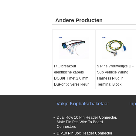
Andere Producten
I / O breakout
9 Pins Vrouwelijke D -
elektrische kabels
Sub Vehicle Wiring
DGB9FT met 2,0 mm
Harness Plug In
DuPont diverse kleur
Terminal Block
draad
Kleurrijke draad
Verbinding:
DGB9FT
Aansluiting 1:
D-SUB
Connector/Bootlace
Vakje Kopbalschakelaar
Schakelaar
In
Ferrule/DuPont
Geslacht:
Vrouwelijke
Recepatcle
Terminal:
E0508
Dual Row 10 Pin Header Connector,
Kabel:
Draadspeld terminal
Male Pin Pcb Wire To Board
Connectors
aansluitingsdraad
Aansluiting 2:
5.0 mm
DIP10 Pin Box Header Connector
Lange:
Aanpassen
Blauw eindblok