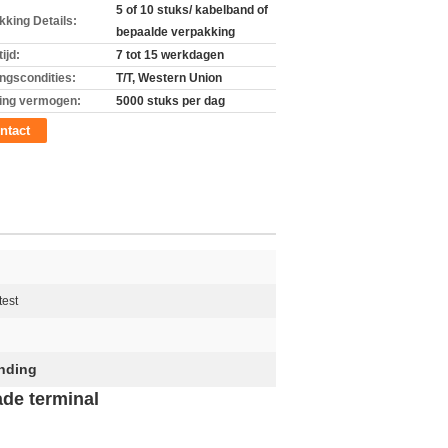
5 of 10 stuks/ kabelband of
kking Details:
bepaalde verpakking
ijd:
7 tot 15 werkdagen
ingscondities:
T/T, Western Union
ing vermogen:
5000 stuks per dag
ntact
test
inding
de terminal