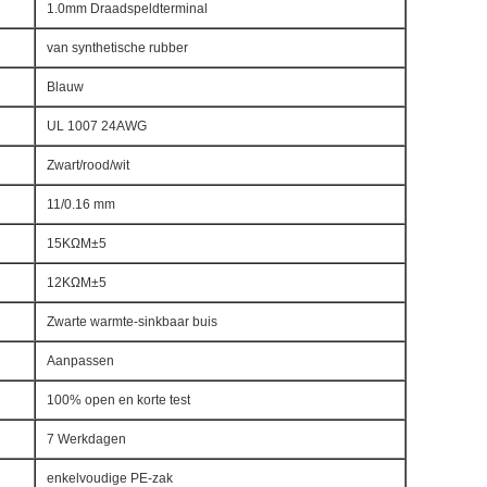
1.0mm Draadspeldterminal
van synthetische rubber
Blauw
UL 1007 24AWG
Zwart/rood/wit
11/0.16 mm
15KΩM±5
12KΩM±5
Zwarte warmte-sinkbaar buis
Aanpassen
100% open en korte test
7 Werkdagen
enkelvoudige PE-zak