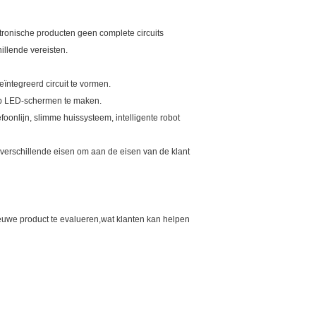
tronische producten geen complete circuits
illende vereisten.
ïntegreerd circuit te vormen.
 op LED-schermen te maken.
foonlijn, slimme huissysteem, intelligente robot
verschillende eisen om aan de eisen van de klant
euwe product te evalueren,wat klanten kan helpen