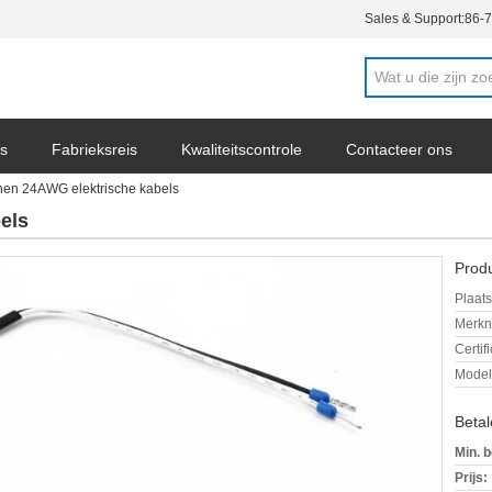
Sales & Support:
86-
s
Fabrieksreis
Kwaliteitscontrole
Contacteer ons
nen 24AWG elektrische kabels
ws
els
Produ
Plaats
Merkn
Certif
Mode
Beta
Min. b
Prijs: