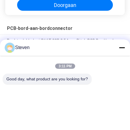
Doorgaan
PCB-bord-aan-bordconnector
Rechte dubbele rij PA6T 38P 2.54mm Pitch PCB Box Header
Steven
Afstand 0,5 mm Double Slotted Board To Board Connector
Mannelijk onderdeel met CAP UL-certificaat
3:11 PM
Signal en stroomvoorziening 4S4P - mannelijke blok 50A
aangepaste pinnen beschikbaar
Good day, what product are you looking for?
populaire categorieën
Alle
Mannelijk Pin 
Vrouwelijke 
Header Connector
Kopbalschakelaar
PCB-
Flat Ribbon Kabel 