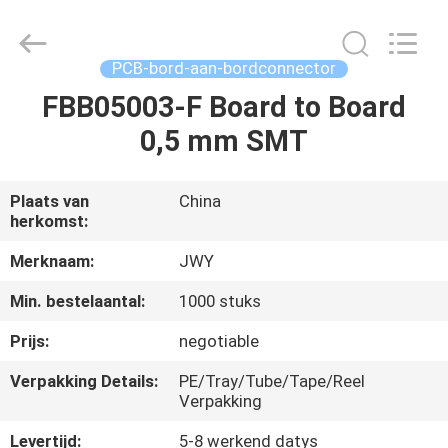
2026
ShenZhen
JWY
Electronic
Co.,Ltd.
PCB-bord-aan-bordconnector
All
Rights
Reserved.
FBB05003-F Board to Board
HUIS
0,5 mm SMT
PRODUCTEN
Plaats van
China
herkomst:
ONGEVEER
ONS
Merknaam:
JWY
Min. bestelaantal:
1000 stuks
FABRIEKSREIS
Prijs:
negotiable
Verpakking Details:
PE/Tray/Tube/Tape/Reel
KWALITEITSCONTROLE
Verpakking
Levertijd:
5-8 werkend datys