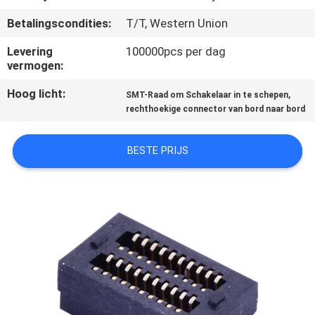
CONTACTEER
Betalingscondities:
T/T, Western Union
ONS
Levering
100000pcs per dag
vermogen:
VERZOEK
Hoog licht:
,
OM EEN
SMT-Raad om Schakelaar in te schepen
rechthoekige connector van bord naar bord
CITAAT
BESTE PRIJS
COMPANY
NEWS
SITEMAP
PRIVACY
POLICY