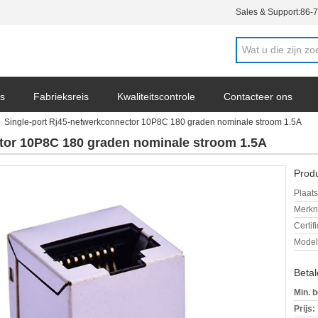
Sales & Support:
86-
s
Fabrieksreis
Kwaliteitscontrole
Contacteer ons
Single-port Rj45-netwerkconnector 10P8C 180 graden nominale stroom 1.5A
ws
tor 10P8C 180 graden nominale stroom 1.5A
Produ
Plaats
Merkn
Certif
Mode
Beta
Min. b
Prijs: