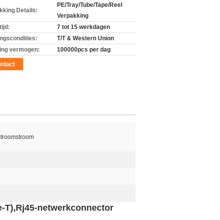
PE/Tray/Tube/Tape/Reel
kking Details:
Verpakking
ijd:
7 tot 15 werkdagen
ingscondities:
T/T & Western Union
ing vermogen:
100000pcs per dag
ntact
stroomstroom
e-T),Rj45-netwerkconnector