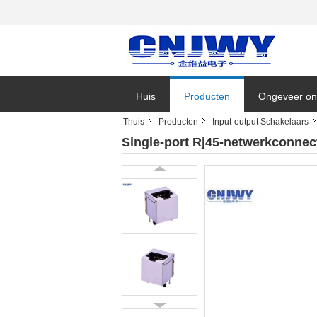
Huis
Producten
Ongeveer on
Thuis
Producten
Input-output Schakelaars
Bedrijfsnieu
Single-port Rj45-netwerkconnec