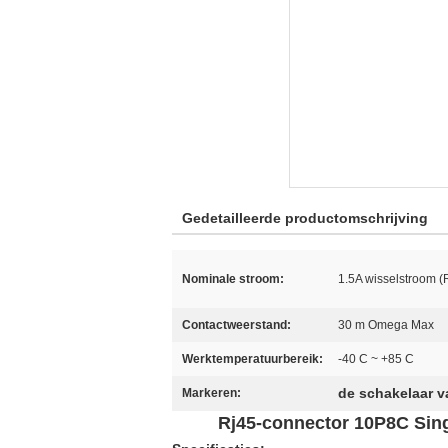
Gedetailleerde productomschrijving
Nominale stroom:
1.5A wisselstroom 
Contactweerstand:
30 m Omega Max
Werktemperatuurbereik:
-40 C ~ +85 C
de schakelaar v
Markeren:
Rj45-connector 10P8C Sing