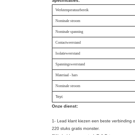
Specificaties:
Werktemperatuurbereik
Nominale stroom
Nominale spanning
Contactweerstand
Isolatieweerstand
Spanningsweerstand
Materiaal - hars
Nominale stroom
Teyc
Onze dienst:
1- Lead klant kiezen een beste verbinding 
220 stuks gratis monster.