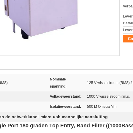
Verpa
Levert
Betal
Lever
Co
Nominale
(RMS)
125 V wisselstroom (RMS) /
spanning:
Voltageweerstand:
1000 V wisselstroom r.m.s.
Isolatieweerstand:
500 M Omega Min
an de netwerkkabel
micro usb mannelijke aansluiting
,
le Port 180 graden Top Entry, Band Filter ((1000Bas