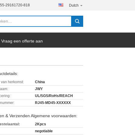
755-29161720-818
Dutch
Vraag een offerte aan
ctdetails:
 van herkomst:
China
aam:
JWY
icering:
UL/SGS/RoHs/REACH
lnummer:
RJ45-MD45-XXXXXX
len & Verzenden Algemene voorwaarden:
estelaantal:
2Kpcs
negotiable