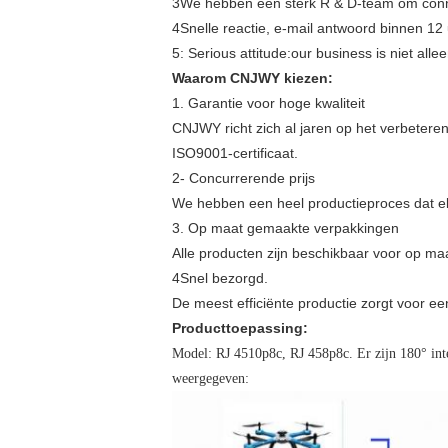
3We hebben een sterk R & D-team om conn
4Snelle reactie, e-mail antwoord binnen 12
5: Serious attitude:our business is niet all
Waarom CNJWY kiezen:
1. Garantie voor hoge kwaliteit
CNJWY richt zich al jaren op het verbeteren
ISO9001-certificaat.
2- Concurrerende prijs
We hebben een heel productieproces dat ele
3. Op maat gemaakte verpakkingen
Alle producten zijn beschikbaar voor op m
4Snel bezorgd.
De meest efficiënte productie zorgt voor een
Producttoepassing:
Model: RJ 4510p8c, RJ 458p8c. Er zijn 180° inter
weergegeven: