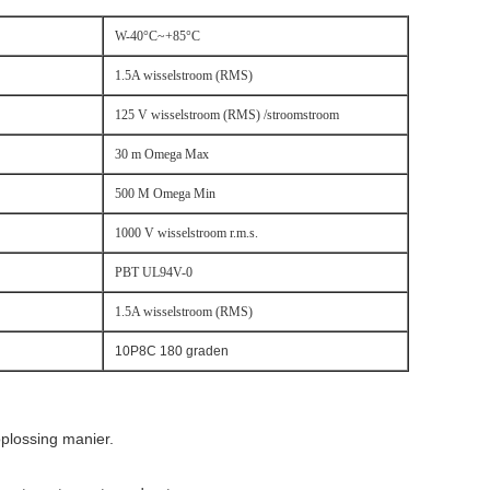
W-40°C~+85°C
1.5A wisselstroom (RMS)
125 V wisselstroom (RMS) /stroomstroom
30 m Omega Max
500 M Omega Min
1000 V wisselstroom r.m.s.
PBT UL94V-0
1.5A wisselstroom (RMS)
10P8C 180 graden
oplossing manier.