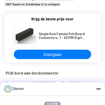
SMT-Raad om Schakelaar in te schepen
Krijg de beste prijs voor
Single Row Female Pcb Board
Connectors, 1 - 50 PIN Digit
Circuit Board Connectors
Doorgaan
PCB-bord-aan-bordconnector
Rechte dubbele rij PA6T 38P 2.54mm Pitch PCB Box Header
Steven
Afstand 0,5 mm Double Slotted Board To Board Connector
Mannelijk onderdeel met CAP UL-certificaat
4:34 PM