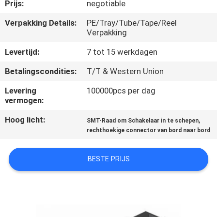
CONTACTEER
Prijs:
negotiable
ONS
Verpakking Details:
PE/Tray/Tube/Tape/Reel
Verpakking
VERZOEK
Levertijd:
7 tot 15 werkdagen
OM EEN
Betalingscondities:
T/T & Western Union
CITAAT
Levering
100000pcs per dag
vermogen:
COMPANY
Hoog licht:
,
SMT-Raad om Schakelaar in te schepen
NEWS
rechthoekige connector van bord naar bord
BESTE PRIJS
SITEMAP
PRIVACY
POLICY