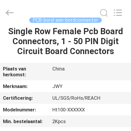
2026
ShenZhen
JWY
Electronic
Co.,Ltd.
PCB-bord-aan-bordconnector
All
Rights
Reserved.
Single Row Female Pcb Board
HUIS
Connectors, 1 - 50 PIN Digit
PRODUCTEN
Circuit Board Connectors
ONGEVEER
Plaats van
China
herkomst:
ONS
Merknaam:
JWY
FABRIEKSREIS
Certificering:
UL/SGS/RoHs/REACH
Modelnummer:
Ht100-XXXXXX
KWALITEITSCONTROLE
Min. bestelaantal:
2Kpcs