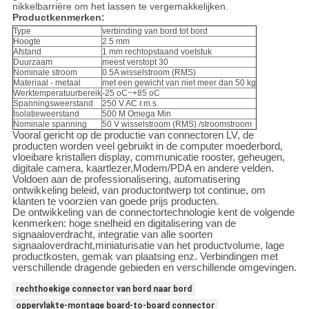
nikkelbarrière om het lassen te vergemakkelijken.
Productkenmerken:
Type
verbinding van bord tot bord
Hoogte
2.5 mm
Afstand
1 mm rechtopstaand voetstuk
Duurzaam
meest verstopt 30
Nominale stroom
0.5A wisselstroom (RMS)
Materiaal - metaal
met een gewicht van niet meer dan 50 kg
Werktemperatuurbereik
-25 oC~+85 oC
Spanningsweerstand
250 V AC r.m.s.
Isolatieweerstand
500 M Omega Min
Nominale spanning
50 V wisselstroom (RMS) /stroomstroom
Vooral gericht op de productie van connectoren LV, de
producten worden veel gebruikt in de computer moederbord,
vloeibare kristallen display, communicatie rooster, geheugen,
digitale camera, kaartlezer,Modem/PDA en andere velden.
Voldoen aan de professionalisering, automatisering
ontwikkeling beleid, van productontwerp tot continue, om
klanten te voorzien van goede prijs producten.
De ontwikkeling van de connectortechnologie kent de volgende
kenmerken: hoge snelheid en digitalisering van de
signaaloverdracht, integratie van alle soorten
signaaloverdracht,miniaturisatie van het productvolume, lage
productkosten, gemak van plaatsing enz. Verbindingen met
verschillende dragende gebieden en verschillende omgevingen.
rechthoekige connector van bord naar bord
oppervlakte-montage board-to-board connector