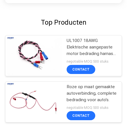
Top Producten
UL1007 18AWG
Elektrische aangepaste
motor bedrading harnas
met spade terminal
negotiable MOQ:500 stuks
CONTACT
Roze op maat gemaakte
autoverbinding, complete
bedrading voor auto's.
negotiable MOQ:500 stuks
CONTACT