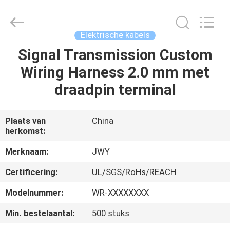
2026
ShenZhen
JWY
Electronic
Co.,Ltd.
Elektrische kabels
All
Rights
Reserved.
Signal Transmission Custom
HUIS
Wiring Harness 2.0 mm met
PRODUCTEN
draadpin terminal
ONGEVEER
Plaats van
China
herkomst:
ONS
Merknaam:
JWY
FABRIEKSREIS
Certificering:
UL/SGS/RoHs/REACH
Modelnummer:
WR-XXXXXXXX
KWALITEITSCONTROLE
Min. bestelaantal:
500 stuks