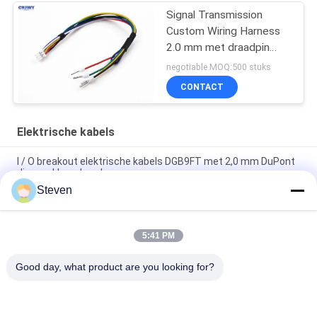
Signal Transmission
Custom Wiring Harness
2.0 mm met draadpin
terminal
negotiable MOQ:500 stuks
CONTACT
Elektrische kabels
I / O breakout elektrische kabels DGB9FT met 2,0 mm DuPont
diverse kleur draad
Steven
9 Pins Vrouwelijke D - Sub Vehicle Wiring Harness Plug In
Terminal Block Kleurrijke draad
5:41 PM
Witte auto-elektrische kabels met gedraaide pvc-draad met
miniatuurschakelaar
Good day, what product are you looking for?
populaire categorieën
Alle