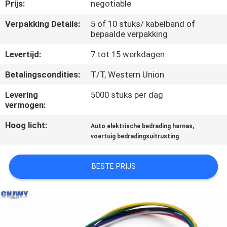
CONTACTEER
Prijs:
negotiable
ONS
Verpakking Details:
5 of 10 stuks/ kabelband of
bepaalde verpakking
VERZOEK
Levertijd:
7 tot 15 werkdagen
OM EEN
Betalingscondities:
T/T, Western Union
CITAAT
Levering
5000 stuks per dag
vermogen:
COMPANY
Hoog licht:
,
Auto elektrische bedrading harnas
NEWS
voertuig bedradingsuitrusting
BESTE PRIJS
SITEMAP
PRIVACY
POLICY