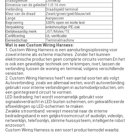
Draadgeleider
Zinnekop
Dimensie van de geleider
11/0.16 mm
Verbinding
Draadspeld terminal
Kleur van de draad
Zwart/groen/geel/blauw/wit
Lange
Aanpassen
Beproeving
100% open en korte test
Verpakking
enkelvoudige PE-zak
Gelijkwaardig merk
JST/Molex/TE
Certificering
UL-verificatie
Gereedschap
Terminalmachine
Wat is een Custom Wiring Harness:
1. Custom Wiring Harness is een aansluitingsoplossing voor
zowel interne als externe machines. Zonder het kunnen
elektronische producten geen complete circuits vormen.En het
is ook een geweldige techniek om te krimpen, rivet, lassen de
verbinding tussen de woning en terminal, volgens verschillende
vereisten.
2. Custom Wiring Harness heeft een aantal soorten als volgt:
Autoverbinding: zoals we allemaal weten, wordt autoverbinding
gebruikt voor interne verbindingen in automobielproducten, om
een geïntegreerd circuit te vormen.
LED-bedrading: het wordt voornamelijk gebruikt voor
signaaloverdracht in LED-buiten schermen, om gekwalificeerde
afbeeldingen op LED-schermen te maken.
Zwakke stroomband: verwijst meestal naar de interne
bedradingsband in een gelijkstroomcircuit of audiolijn, videolijn,
netwerklijn, telefoonlijn, slimme huissysteem, intelligente robot
enzovoort.
Custom Wiring Harness is een soort productiemodel waarbij